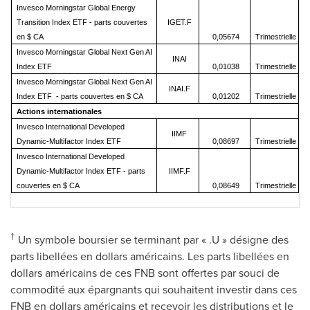
Invesco Morningstar Global Energy
Transition Index ETF - parts couvertes
IGET.F
en $ CA
0,05674
Trimestrielle
Invesco Morningstar Global Next Gen AI
INAI
Index ETF
0,01038
Trimestrielle
Invesco Morningstar Global Next Gen AI
INAI.F
Index ETF - parts couvertes en $ CA
0,01202
Trimestrielle
Actions internationales
Invesco International Developed
IIMF
Dynamic-Multifactor Index ETF
0,08697
Trimestrielle
Invesco International Developed
Dynamic-Multifactor Index ETF - parts
IIMF.F
couvertes en $ CA
0,08649
Trimestrielle
†
Un symbole boursier se terminant par « .U » désigne des
parts libellées en dollars américains. Les parts libellées en
dollars américains de ces FNB sont offertes par souci de
commodité aux épargnants qui souhaitent investir dans ces
FNB en dollars américains et recevoir les distributions et le