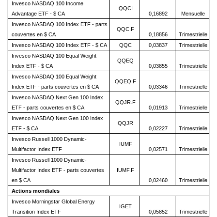
Invesco NASDAQ 100 Income
QQCI
Advantage ETF - $ CA
0,16892
Mensuelle
Invesco NASDAQ 100 Index ETF - parts
QQC.F
couvertes en $ CA
0,18856
Trimestrielle
Invesco NASDAQ 100 Index ETF - $ CA
QQC
0,03837
Trimestrielle
Invesco NASDAQ 100 Equal Weight
QQEQ
Index ETF - $ CA
0,03855
Trimestrielle
Invesco NASDAQ 100 Equal Weight
QQEQ.F
Index ETF - parts couvertes en $ CA
0,03346
Trimestrielle
Invesco NASDAQ Next Gen 100 Index
QQJR.F
ETF - parts couvertes en $ CA
0,01913
Trimestrielle
Invesco NASDAQ Next Gen 100 Index
QQJR
ETF - $ CA
0,02227
Trimestrielle
Invesco Russell 1000 Dynamic-
IUMF
Multifactor Index ETF
0,02571
Trimestrielle
Invesco Russell 1000 Dynamic-
Multifactor Index ETF - parts couvertes
IUMF.F
en $ CA
0,02460
Trimestrielle
Actions mondiales
Invesco Morningstar Global Energy
IGET
Transition Index ETF
0,05852
Trimestrielle