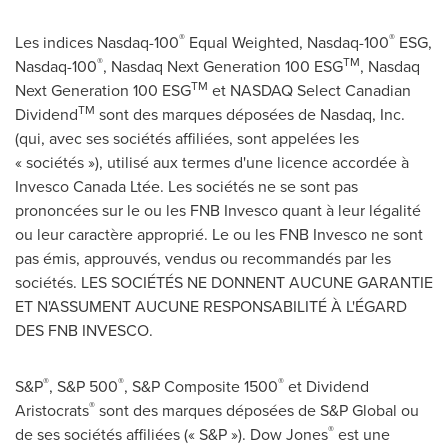
®
®
Les indices Nasdaq-100
Equal Weighted, Nasdaq-100
ESG,
®
TM
Nasdaq-100
, Nasdaq Next Generation 100 ESG
, Nasdaq
TM
Next Generation 100 ESG
et NASDAQ Select Canadian
TM
Dividend
sont des marques déposées de Nasdaq, Inc.
(qui, avec ses sociétés affiliées, sont appelées les
« sociétés »), utilisé aux termes d'une licence accordée à
Invesco Canada Ltée. Les sociétés ne se sont pas
prononcées sur le ou les FNB Invesco quant à leur légalité
ou leur caractère approprié. Le ou les FNB Invesco ne sont
pas émis, approuvés, vendus ou recommandés par les
sociétés. LES SOCIÉTÉS NE DONNENT AUCUNE GARANTIE
ET N'ASSUMENT AUCUNE RESPONSABILITÉ À L'ÉGARD
DES FNB INVESCO.
®
®
®
S&P
, S&P 500
, S&P Composite 1500
et Dividend
®
Aristocrats
sont des marques déposées de S&P Global ou
®
de ses sociétés affiliées (« S&P »). Dow Jones
est une