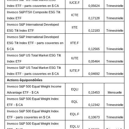
IUCE.F
Index ETF - parts couvertes en $ CA
0,05624
Trimestrielle
Invesco S&P/TSX Composite ESG Tilt
ICTE
Index ETF
0,17128
Trimestrielle
Invesco S&P International Developed
IITE
ESG Tilt Index ETF
0,12183
Trimestrielle
Invesco S&P International Developed
ESG Tilt Index ETF - parts couvertes en
IITE.F
$ CA
0,12565
Trimestrielle
Invesco S&P US Total Market ESG Tilt
IUTE
Index ETF
0,05464
Trimestrielle
Invesco S&P US Total Market ESG Tilt
IUTE.F
Index ETF - parts couvertes en $ CA
0,04692
Trimestrielle
Actions équipondérées
Invesco S&P 500 Equal Weight Income
EQLI
Advantage ETF - $ CA
0,15453
Mensuelle
Invesco S&P 500 Equal Weight Index
EQL
ETF - $ CA
0,12342
Trimestrielle
Invesco S&P 500 Equal Weight Index
EQL.F
ETF - parts couvertes en $ CA
0,10673
Trimestrielle
Invesco S&P 500 Equal Weight Index
EQL.U