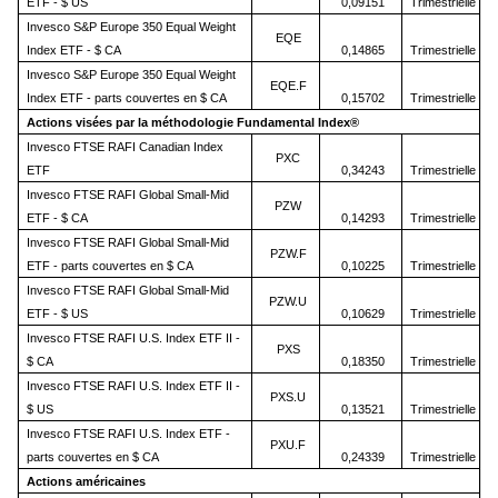
ETF - $ US
0,09151
Trimestrielle
Invesco S&P Europe 350 Equal Weight
EQE
Index ETF - $ CA
0,14865
Trimestrielle
Invesco S&P Europe 350 Equal Weight
EQE.F
Index ETF - parts couvertes en $ CA
0,15702
Trimestrielle
Actions visées par la méthodologie Fundamental Index®
Invesco FTSE RAFI Canadian Index
PXC
ETF
0,34243
Trimestrielle
Invesco FTSE RAFI Global Small-Mid
PZW
ETF - $ CA
0,14293
Trimestrielle
Invesco FTSE RAFI Global Small-Mid
PZW.F
ETF - parts couvertes en $ CA
0,10225
Trimestrielle
Invesco FTSE RAFI Global Small-Mid
PZW.U
ETF - $ US
0,10629
Trimestrielle
Invesco FTSE RAFI U.S. Index ETF II -
PXS
$ CA
0,18350
Trimestrielle
Invesco FTSE RAFI U.S. Index ETF II -
PXS.U
$ US
0,13521
Trimestrielle
Invesco FTSE RAFI U.S. Index ETF -
PXU.F
parts couvertes en $ CA
0,24339
Trimestrielle
Actions américaines