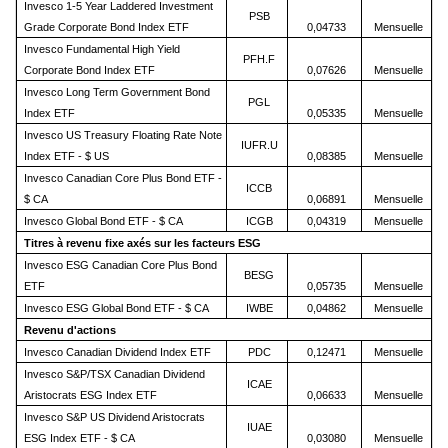
Invesco 1-5 Year Laddered Investment
PSB
Grade Corporate Bond Index ETF
0,04733
Mensuelle
Invesco Fundamental High Yield
PFH.F
Corporate Bond Index ETF
0,07626
Mensuelle
Invesco Long Term Government Bond
PGL
Index ETF
0,05335
Mensuelle
Invesco US Treasury Floating Rate Note
IUFR.U
Index ETF - $ US
0,08385
Mensuelle
Invesco Canadian Core Plus Bond ETF -
ICCB
$ CA
0,06891
Mensuelle
Invesco Global Bond ETF - $ CA
ICGB
0,04319
Mensuelle
Titres à revenu fixe axés sur les facteurs ESG
Invesco ESG Canadian Core Plus Bond
BESG
ETF
0,05735
Mensuelle
Invesco ESG Global Bond ETF - $ CA
IWBE
0,04862
Mensuelle
Revenu d'actions
Invesco Canadian Dividend Index ETF
PDC
0,12471
Mensuelle
Invesco S&P/TSX Canadian Dividend
ICAE
Aristocrats ESG Index ETF
0,06633
Mensuelle
Invesco S&P US Dividend Aristocrats
IUAE
ESG Index ETF - $ CA
0,03080
Mensuelle