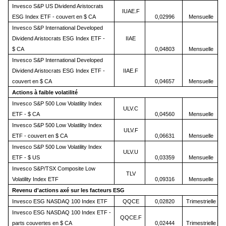
Invesco S&P US Dividend Aristocrats
IUAE.F
ESG Index ETF - couvert en $ CA
0,02996
Mensuelle
Invesco S&P International Developed
Dividend Aristocrats ESG Index ETF -
IIAE
$ CA
0,04803
Mensuelle
Invesco S&P International Developed
Dividend Aristocrats ESG Index ETF -
IIAE.F
couvert en $ CA
0,04657
Mensuelle
Actions à faible volatilité
Invesco S&P 500 Low Volatility Index
ULV.C
ETF - $ CA
0,04560
Mensuelle
Invesco S&P 500 Low Volatility Index
ULV.F
ETF - couvert en $ CA
0,06631
Mensuelle
Invesco S&P 500 Low Volatility Index
ULV.U
ETF - $ US
0,03359
Mensuelle
Invesco S&P/TSX Composite Low
TLV
Volatility Index ETF
0,09316
Mensuelle
Revenu d'actions axé sur les facteurs ESG
Invesco ESG NASDAQ 100 Index ETF
QQCE
0,02820
Trimestrielle
Invesco ESG NASDAQ 100 Index ETF -
QQCE.F
parts couvertes en $ CA
0,02444
Trimestrielle