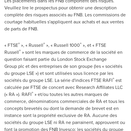
Les placements dans les FNB comportent des risques.
Veuillez lire le prospectus pour obtenir une description
complète des risques associés au FNB. Les commissions de
courtage habituelles s'appliquent aux achats et aux ventes
de parts de FNB.
®
®
®
« FTSE
», « Russell
», « Russell 1000
», et « FTSE
®
Russell
» sont les marques de commerce de la société en
question faisant partie du London Stock Exchange
Group plc et des entreprises de son groupe (les « sociétés
du groupe LSE ») et sont utilisées sous licence par les
®
sociétés du groupe LSE. La série d'indices FTSE RAFI
est
calculée par FTSE de concert avec Research Affiliates LLC
®
(« RA »). RAFI
» et/ou toutes les autres marques de
commerce, dénominations commerciales de RA et tous les
concepts brevetés ou dont la demande de brevet est en
instance sont la propriété exclusive de RA. Aucune des
sociétés du groupe LSE ni RA ne parrainent, approuvent ou
font la promotion des FNB Invesco; les sociétés du groupe