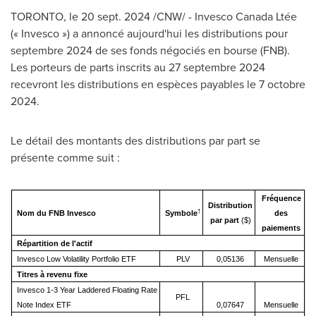
TORONTO
,
le
20 sept. 2024
/CNW/ - Invesco Canada Ltée
(« Invesco ») a annoncé aujourd'hui les distributions pour
septembre 2024 de ses fonds négociés en bourse (FNB).
Les porteurs de parts inscrits au 27 septembre 2024
recevront les distributions en espèces payables le 7 octobre
2024.
Le détail des montants des distributions par part se
présente comme suit :
Fréquence
Distribution
†
Nom du FNB Invesco
Symbole
des
par part
($)
paiements
Répartition de l'actif
Invesco Low Volatility Portfolio ETF
PLV
0,05136
Mensuelle
Titres à revenu fixe
Invesco 1-3 Year Laddered Floating Rate
PFL
Note Index ETF
0,07647
Mensuelle