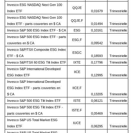
Invesco ESG NASDAQ Next Gen 100
QQJE
Index ETF
0,01679
Trimestrielle
Invesco ESG NASDAQ Next Gen 100
QQJE.F
Index ETF - parts couvertes en $ CA
0,01494
Trimestrielle
Invesco S&P 500 ESG Index ETF - $ CA
ESG
0,10161
Trimestrielle
Invesco S&P 500 ESG Index ETF - parts
ESG.F
couvertes en $ CA
0,09542
Trimestrielle
Invesco S&P/TSX Composite ESG Index
ESGC
ETF - $ CA
0,18593
Trimestrielle
Invesco S&P/TSX 60 ESG Tilt Index ETF
IXTE
0,17796
Trimestrielle
Invesco S&P International Developed
IICE
ESG Index ETF
0,12995
Trimestrielle
Invesco S&P International Developed
ESG Index ETF - parts couvertes en
IICE.F
$ CA
0,13205
Trimestrielle
Invesco S&P 500 ESG Tilt Index ETF
ISTE
0,06121
Trimestrielle
Invesco S&P 500 ESG Tilt Index ETF -
ISTE.F
parts couvertes en $ CA
0,05469
Trimestrielle
Invesco S&P US Total Market ESG
IUCE
Index ETF
0,06295
Trimestrielle
Invesco S&P US Total Market ESG