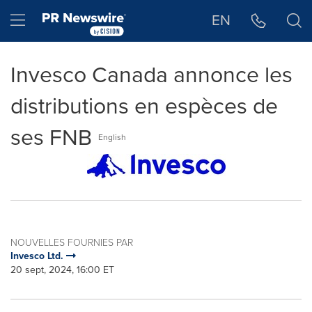
Déclaration d'accessibilité
Sauter la navigation
Hamburger menu
EN
Invesco Canada annonce les
distributions en espèces de
ses FNB
English
NOUVELLES FOURNIES PAR
Invesco Ltd.
20 sept, 2024, 16:00 ET