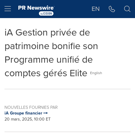
Déclaration d'accessibilité
Sauter la navigation
Hamburger menu
EN
iA Gestion privée de
patrimoine bonifie son
Programme unifié de
comptes gérés Elite
English
NOUVELLES FOURNIES PAR
iA Groupe financier
20 mars, 2025, 10:00 ET