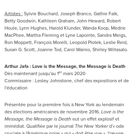
Artistes :
Sylvie Bouchard
,
Joseph Branco
,
Gathie Falk
,
Betty Goodwin
,
Kathleen Graham
,
John Heward
,
Robert
Houle
,
Lynn Hughes
,
Harold Klunder
,
Wanda Koop
,
Medrie
MacPhee
,
Martha Fleming
et Lyne Lapointe,
Sandra Meigs
,
Ron Moppett
, François Morelli,
Leopold Plotek
,
Leslie Reid
,
Susan G. Scott, Joanne Tod,
Carol Wainio
, Shirley Wiitasalo.
Arthur Jafa : Love is the Message, the Message is Death
er
Dès maintenant jusqu'au 1
mars 2020
Commissaire :
Lesley Johnstone
, chef des expositions et de
l'éducation
Présentée pour la première fois à
New York
au lendemain
des élections américaines de novembre 2016,
Love is the
Message, the Message is Death
eut un effet explosif et
immédiat. Qualifiée par le journal
The New Yorker
d'« ode
cruciale à l'Amérique noire » qui « doit être vue », l'œuvre