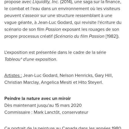
propose avec
Liquidity, Inc.
(2014), une saga sur la finance,
le combat et l'eau dans un environnement où les visiteurs
peuvent s'asseoir sur une structure ressemblant à une
vague géante, à
Jean-Luc Godard
, qui revisite l'écriture du
scénario de son film
Passion
exposant les rouages de son
propre processus créatif (
Scénario du film Passion
[1982]).
L'exposition est présentée dans le cadre de la série
Tableau* d'une exposition
.
Artistes :
Jean-Luc Godard,
Nelson Henricks
,
Gary Hill
,
Christian Marclay
,
Angelica Mesiti
et Hito Steyerl.
Peindre la nature avec un miroir
Dès maintenant jusqu'au 15 mars 2020
Commissaire : Mark Lanctôt, conservateur
Ce portrait de la peinture au
Canada
dans les années 1980