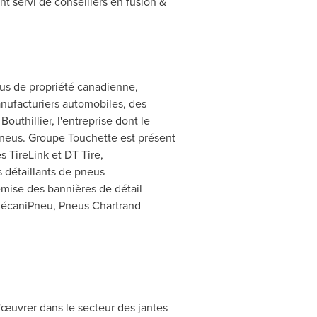
nt servi de conseillers en fusion &
eus de propriété canadienne,
nufacturiers automobiles, des
Bouthillier, l'entreprise dont le
 pneus. Groupe Touchette est présent
s TireLink et DT Tire,
 détaillants de pneus
mise des bannières de détail
, MécaniPneu, Pneus Chartrand
d'œuvrer dans le secteur des jantes