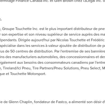
ermitage Finance Canada Inc. et
Glen Brown
chez i3Legal Inc. o
.
 Groupe Touchette Inc. est le plus important distributeur de pn
 son expertise et son niveau supérieur de service auprès des ma
épendants. Dirigée aujourd'hui par
Nicolas Touchette
et Frédéric 
 spécialise dans les services à valeur ajoutée de distribution de
lus de 50 centres de distribution. Par l'entremise de ses bannière
s des manufacturiers automobiles, des concessionnaires et des
également aux besoins des consommateurs canadiens par l'entre
ire, Tireland/Ici Pneu, Tire Partners/Pneu Solutions, Pneu Select
ue et Touchette Motorsport.
le de
Glenn Chaplin
, fondateur de Fastco, a alimenté son désir 