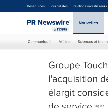
Déclaration d'accessibilité
Sauter la navigation
Ressources
Journalistes
Relations investisseurs
Nouvelles
Communiqués
Affaires
Sciences et techn
Groupe Touchet
l'acquisition 
élargit consid
de service
English