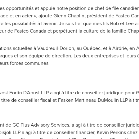
 opportunités et appuie notre position de chef de file canadien
liage et en acier », ajoute
Glenn Chaplin
,
président de Fastco Can
lles possibilités à l'avenir. Je suis fier que mes fils Bob et Lee
ur de Fastco Canada et perpétuent la culture de la famille Chapl
tions actuelles à
Vaudreuil-Dorion
, au Québec, et à
Airdrie
, en
A
ques et son équipe de direction. Les deux entreprises et leurs 
leurs forces communes.
vost Fortin D'Aoust LLP a agi à titre de conseiller juridique pou
à titre de conseiller fiscal et Fasken Martineau DuMoulin LLP à tit
ent de GC Plus Advisory Services, a agi à titre de conseiller juri
joli LLP a agi à titre de conseiller financier,
Kevin Perkins
chez P