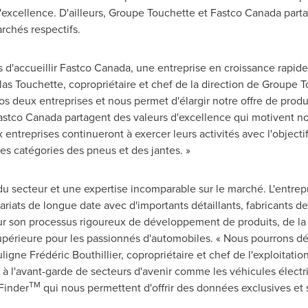
d'excellence. D'ailleurs, Groupe Touchette et Fastco Canada par
rchés respectifs.
 d'accueillir Fastco Canada, une entreprise en croissance rapid
las Touchette, copropriétaire et chef de la direction de Groupe T
 deux entreprises et nous permet d'élargir notre offre de produi
astco Canada partagent des valeurs d'excellence qui motivent no
treprises continueront à exercer leurs activités avec l'objectif 
les catégories des pneus et des jantes. »
 secteur et une expertise incomparable sur le marché. L'entrep
riats de longue date avec d'importants détaillants, fabricants d
r son processus rigoureux de développement de produits, de la c
supérieure pour les passionnés d'automobiles. « Nous pourrons d
igne Frédéric Bouthillier, copropriétaire et chef de l'exploitati
à l'avant-garde de secteurs d'avenir comme les véhicules électr
TM
Finder
qui nous permettent d'offrir des données exclusives et s