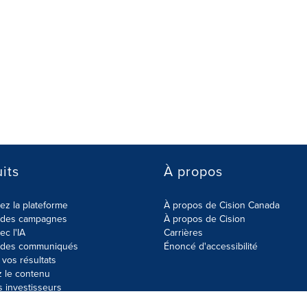
its
À propos
z la plateforme
À propos de Cision Canada
r des campagnes
À propos de Cision
ec l'IA
Carrières
r des communiqués
Énoncé d'accessibilité
vos résultats
z le contenu
s investisseurs