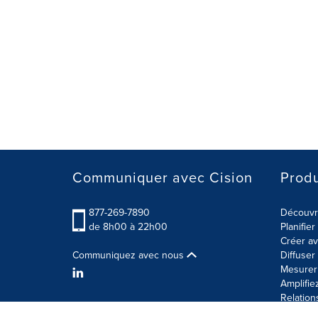
Communiquer avec Cision
Produ
877-269-7890
Découvre
de 8h00 à 22h00
Planifie
Créer av
Communiquez avec nous
Diffuse
Mesurer 
Amplifie
Relation