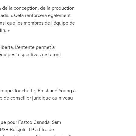
 de la conception, de la production
ada. « Cela renforcera également
 ainsi que les membres de l'équipe de
in. »
lberta
. L'entente permet à
équipes respectives resteront
r Groupe Touchette, Ernst and Young à
re de conseiller juridique au niveau
dique pour Fastco Canada,
Sam
SB Boisjoli LLP à titre de