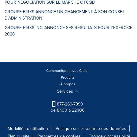
POUR NÉGOCIATION SUR LE MARCHÉ OTCQB
GROUPE BIRKS ANNONCE UN CHANGEMENT À SON CONSEIL
D'ADMINISTRATION
GROUPE BIRKS INC. ANNONCE SES RÉSULTATS POUR L'EXERCICE
2026
Communiquer avec Cision
Produits
À propos
Services
877-269-7890
de 8h00 à 22h00
Modalités d'utilisation
Politique sur la sécurité des données
Plan du site
Paramètres de cookies
Énoncé d'accessibilité