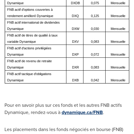
Dynamique
DXDB
0,075
Mensuelle
FNB actif d'options couvertes à
rendement amélioré Dynamique
DXQ
0,125
Mensuelle
FNB actif international de dividendes
Dynamique
DXW
0,030
Mensuelle
FNB actif de titres de qualité à taux
variable Dynamique
DXV
0,083
Mensuelle
FNB actif d'actions privilégiées
Dynamique
DXP
0,072
Mensuelle
FNB actif de revenu de retraite
Dynamique
DXR
0,083
Mensuelle
FNB actif tactique d'obligations
Dynamique
DXB
0,042
Mensuelle
Pour en savoir plus sur ces fonds et les autres FNB actifs
Dynamique, rendez-vous à
dynamique.ca/FNB
.
Les placements dans les fonds négociés en bourse (FNB)