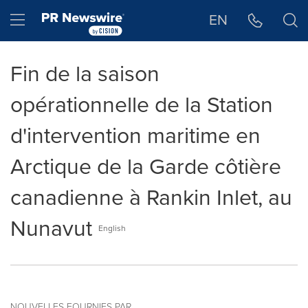
Déclaration d'accessibilité
Sauter la navigation
Hamburger menu
EN
Fin de la saison
opérationnelle de la Station
d'intervention maritime en
Arctique de la Garde côtière
canadienne à Rankin Inlet, au
Nunavut
English
NOUVELLES FOURNIES PAR