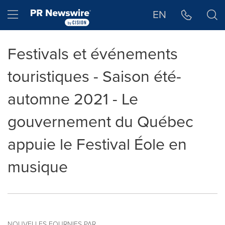
Déclaration d'accessibilité
Sauter la navigation
Hamburger menu
EN
Festivals et événements
touristiques - Saison été-
automne 2021 - Le
gouvernement du Québec
appuie le Festival Éole en
musique
NOUVELLES FOURNIES PAR