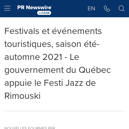
Déclaration d'accessibilité
Sauter la navigation
Hamburger menu
EN
Festivals et événements
touristiques, saison été-
automne 2021 - Le
gouvernement du Québec
appuie le Festi Jazz de
Rimouski
NOUVELLES FOURNIES PAR