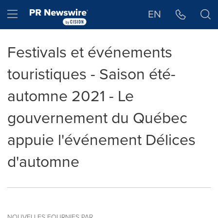
Déclaration d'accessibilité
Sauter la navigation
Hamburger menu
EN
Festivals et événements
touristiques - Saison été-
automne 2021 - Le
gouvernement du Québec
appuie l'événement Délices
d'automne
NOUVELLES FOURNIES PAR