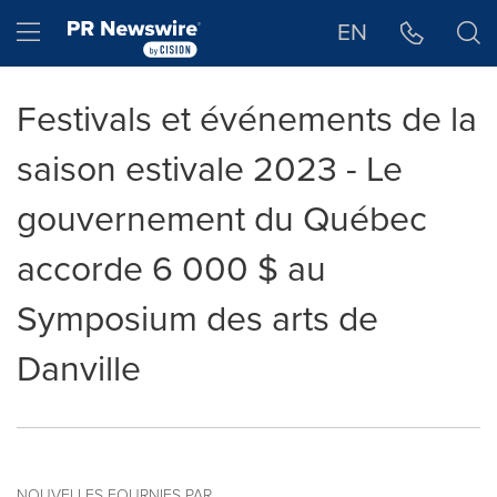
Déclaration d'accessibilité
Sauter la navigation
Hamburger menu
EN
Festivals et événements de la
saison estivale 2023 - Le
gouvernement du Québec
accorde 6 000 $ au
Symposium des arts de
Danville
NOUVELLES FOURNIES PAR