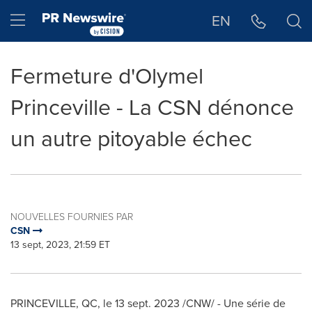
Déclaration d'accessibilité
Sauter la navigation
Hamburger menu
EN
Fermeture d'Olymel
Princeville - La CSN dénonce
un autre pitoyable échec
NOUVELLES FOURNIES PAR
CSN
13 sept, 2023, 21:59 ET
PRINCEVILLE, QC
,
le
13 sept. 2023
/CNW/ - Une série de