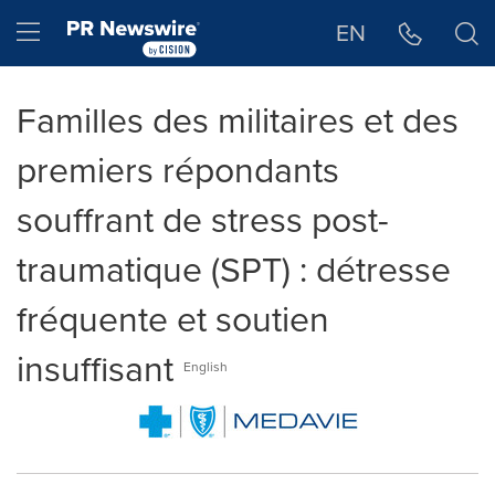
Déclaration d'accessibilité
Sauter la navigation
Hamburger menu
EN
Familles des militaires et des
premiers répondants
souffrant de stress post-
traumatique (SPT) : détresse
fréquente et soutien
insuffisant
English