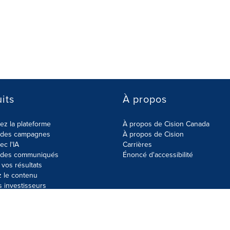
its
À propos
z la plateforme
À propos de Cision Canada
r des campagnes
À propos de Cision
ec l'IA
Carrières
r des communiqués
Énoncé d'accessibilité
vos résultats
z le contenu
s investisseurs