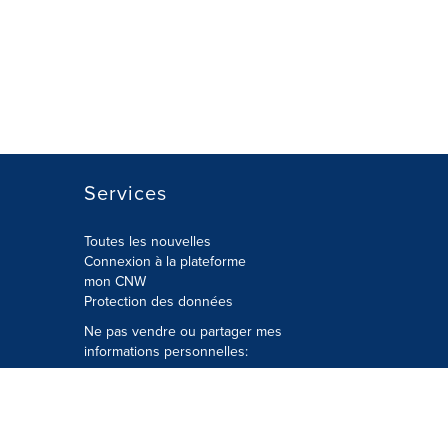
Services
Toutes les nouvelles
Connexion à la plateforme
mon CNW
Protection des données
Ne pas vendre ou partager mes
informations personnelles:
Soumettre à
Privacy@cision.com
Appelez gratuitement notre
département de la protection de la vie
privée: 877-297-8921