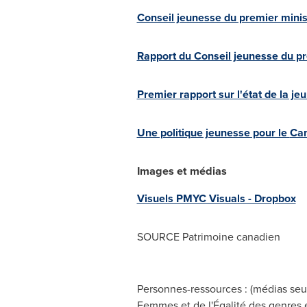
Conseil jeunesse du premier minis
Rapport du Conseil jeunesse du pr
Premier rapport sur l'état de la j
Une politique jeunesse pour le
Ca
Images et médias
Visuels PMYC Visuals - Dropbox
SOURCE Patrimoine canadien
Personnes-ressources : (médias seu
Femmes et de l'Égalité des genres 