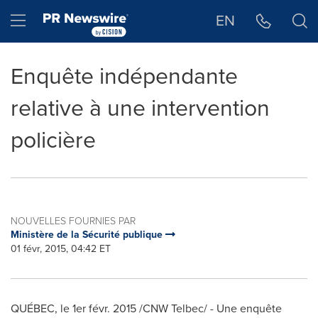
Déclaration d'accessibilité
Sauter la navigation
Hamburger menu
EN
Enquête indépendante
relative à une intervention
policière
NOUVELLES FOURNIES PAR
Ministère de la Sécurité publique
01 févr, 2015, 04:42 ET
QUÉBEC, le 1er févr. 2015 /CNW Telbec/ - Une enquête