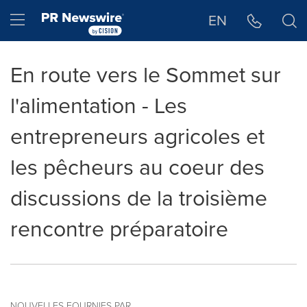
Déclaration d'accessibilité
Sauter la navigation
Hamburger menu
EN
En route vers le Sommet sur
l'alimentation - Les
entrepreneurs agricoles et
les pêcheurs au coeur des
discussions de la troisième
rencontre préparatoire
NOUVELLES FOURNIES PAR