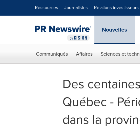
Déclaration d'accessibilité
Sauter la navigation
Ressources
Journalistes
Relations investisseurs
Nouvelles
Communiqués
Affaires
Sciences et techn
Des centaines
Québec - Péri
dans la provi