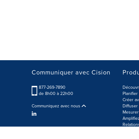
Communiquer avec Cision
Produ
877-269-7890
Découvre
de 8h00 à 22h00
Planifie
Créer av
Communiquez avec nous
Diffuse
Mesurer 
Amplifie
Relation