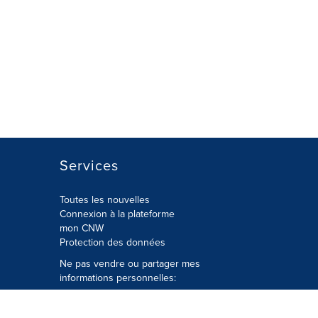
Services
Toutes les nouvelles
Connexion à la plateforme
mon CNW
Protection des données
Ne pas vendre ou partager mes
informations personnelles:
Soumettre à
Privacy@cision.com
Appelez gratuitement notre