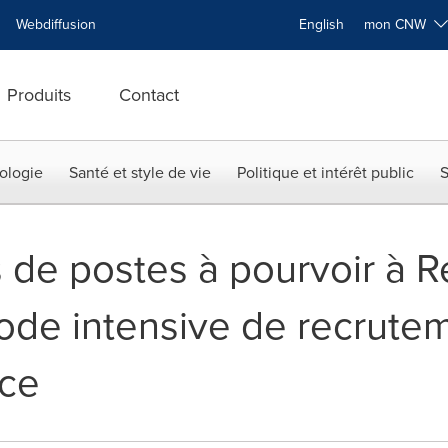
Webdiffusion
English
mon CNW
Produits
Contact
ologie
Santé et style de vie
Politique et intérêt public
S
 de postes à pourvoir à 
ode intensive de recrutem
nce