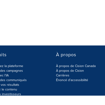
its
À propos
z la plateforme
À propos de Cision Canada
r des campagnes
À propos de Cision
ec l'IA
Carrières
r des communiqués
Énoncé d'accessibilité
vos résultats
z le contenu
s investisseurs