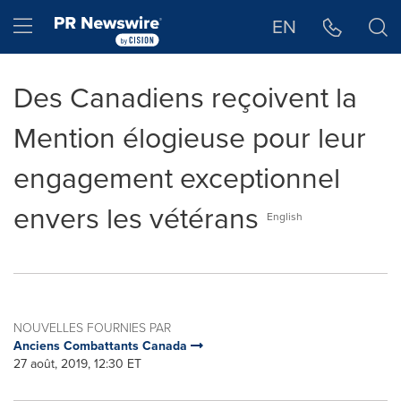
Déclaration d'accessibilité
Sauter la navigation
Hamburger menu
EN
Des Canadiens reçoivent la
Mention élogieuse pour leur
engagement exceptionnel
envers les vétérans
English
NOUVELLES FOURNIES PAR
Anciens Combattants Canada
27 août, 2019, 12:30 ET