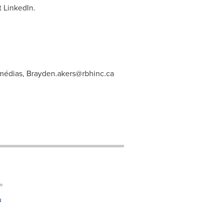
t LinkedIn.
 médias,
Brayden.akers@rbhinc.ca
u