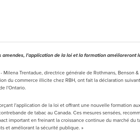
amendes, l'application de la loi et la formation amélioreront l
 -
Milena Trentadue
, directrice générale de Rothmans, Benson &
ion du commerce illicite chez RBH, ont fait la déclaration suiva
e l'
Ontario
.
ant l'application de la loi et offrant une nouvelle formation aux
a contrebande de tabac au
Canada
. Ces mesures sensées, recom
pact important en freinant la croissance continue du marché du 
s et améliorant la sécurité publique. »