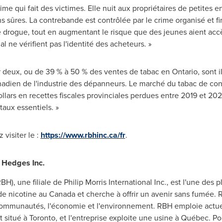
me qui fait des victimes. Elle nuit aux propriétaires de petites e
sûres. La contrebande est contrôlée par le crime organisé et fi
e drogue, tout en augmentant le risque que des jeunes aient accès
l ne vérifient pas l'identité des acheteurs. »
ur deux, ou de 39 % à 50 % des ventes de tabac en
Ontario
, sont 
nadien de l'industrie des dépanneurs. Le marché du tabac de c
dollars en recettes fiscales provinciales perdues entre
2019 et
2023
aux essentiels. »
 visiter le :
https://www.rbhinc.ca/fr
.
 Hedges Inc.
, une filiale de Philip Morris International Inc., est l'une des 
de nicotine au Canada et cherche à offrir un avenir sans fumée. 
es communautés, l'économie et l'environnement. RBH emploie act
 situé à Toronto, et l'entreprise exploite une usine à Québec. Pou