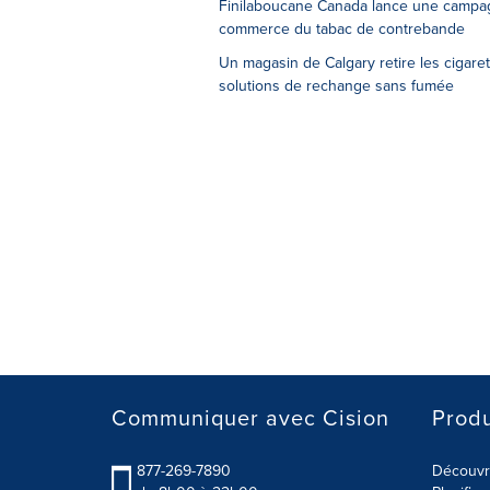
Finilaboucane Canada lance une campagn
commerce du tabac de contrebande
Un magasin de Calgary retire les cigar
solutions de rechange sans fumée
Communiquer avec Cision
Produ
877-269-7890
Découvre