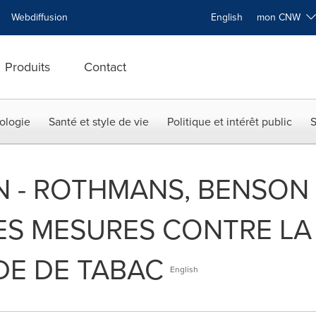
Webdiffusion
English
mon CNW
Produits
Contact
ologie
Santé et style de vie
Politique et intérêt public
S
N - ROTHMANS, BENSON
ES MESURES CONTRE LA
E DE TABAC
English