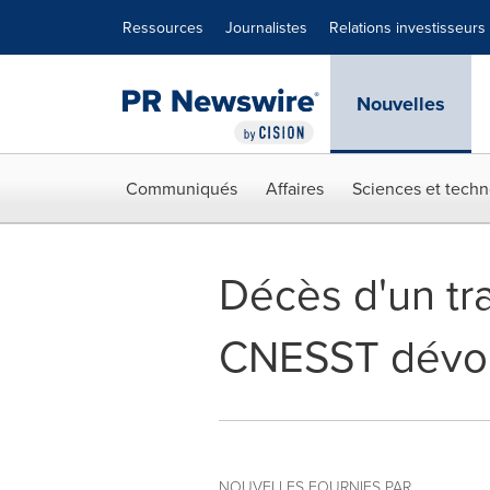
Déclaration d'accessibilité
Sauter la navigation
Ressources
Journalistes
Relations investisseurs
Nouvelles
Communiqués
Affaires
Sciences et techn
Décès d'un tra
CNESST dévoil
NOUVELLES FOURNIES PAR