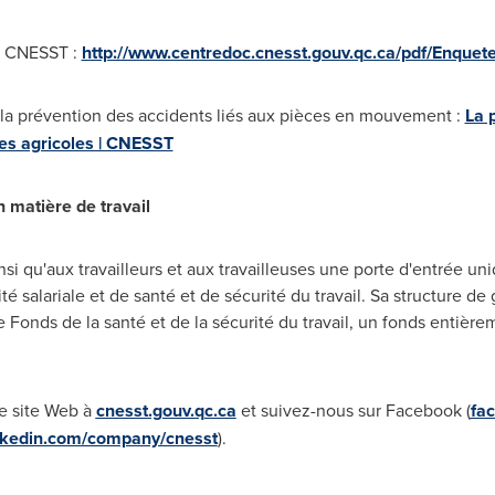
 : CNESST :
http://www.centredoc.cnesst.gouv.qc.ca/pdf/Enqu
 la prévention des accidents liés aux pièces en mouvement :
La 
s agricoles | CNESST
 matière de travail
i qu'aux travailleurs et aux travailleuses une porte d'entrée un
é salariale et de santé et de sécurité du travail. Sa structure de 
Fonds de la santé et de la sécurité du travail, un fonds entière
re site Web à
cnesst.gouv.qc.ca
et suivez-nous sur Facebook (
fa
nkedin.com/company/cnesst
).