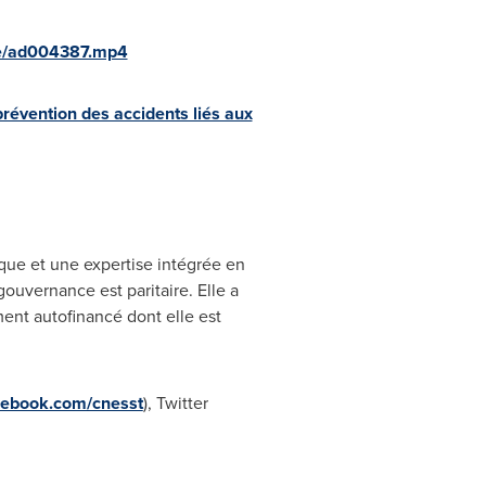
ete/ad004387.mp4
prévention des accidents liés aux
ique et une expertise intégrée en
gouvernance est paritaire. Elle a
ment autofinancé dont elle est
cebook.com/cnesst
), Twitter