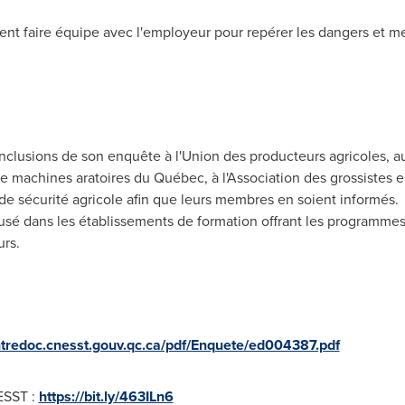
ivent faire équipe avec l'employeur pour repérer les dangers et 
clusions de son enquête à l'Union des producteurs agricoles, a
de machines aratoires du Québec, à l'Association des grossistes
 de sécurité agricole afin que leurs membres en soient informés.
fusé dans les établissements de formation offrant les programmes
urs.
ntredoc.cnesst.gouv.qc.ca/pdf/Enquete/ed004387.pdf
NESST :
https://bit.ly/463ILn6