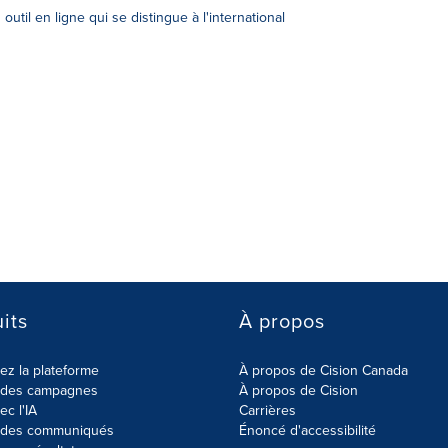
 outil en ligne qui se distingue à l'international
its
À propos
z la plateforme
À propos de Cision Canada
r des campagnes
À propos de Cision
ec l'IA
Carrières
r des communiqués
Énoncé d'accessibilité