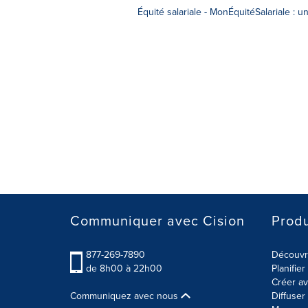
Équité salariale - MonÉquitéSalariale : un
Communiquer avec Cision
Produ
877-269-7890
Découvre
de 8h00 à 22h00
Planifie
Créer av
Communiquez avec nous
Diffuse