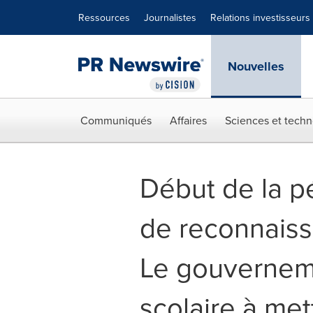
Déclaration d'accessibilité
Sauter la navigation
Ressources
Journalistes
Relations investisseurs
Nouvelles
Communiqués
Affaires
Sciences et techn
Début de la p
de reconnaissa
Le gouverneme
scolaire à met