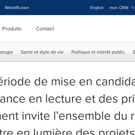
Webdiffusion
English
mon CNW
Produits
Contact
ologie
Santé et style de vie
Politique et intérêt public
S
ériode de mise en candida
nce en lecture et des prix
nt invite l'ensemble du 
tre en lumière des projets