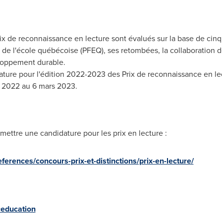
ix de
reconnaissance en lecture sont évalués sur la base de cinq cr
de l'école québécoise (PFEQ), ses retombées, la collaboration de
eloppement durable.
ature pour l'édition 2022-2023 des
Prix de
reconnaissance en lect
 2022 au 6 mars 2023.
mettre une candidature pour les prix en lecture :
ferences/concours-prix-et-distinctions/prix-en-lecture/
education