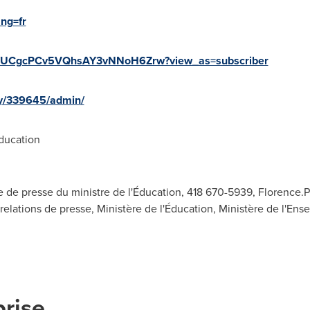
ang=fr
el/UCgcPCv5VQhsAY3vNNoH6Zrw?view_as=subscriber
ny/339645/admin/
ducation
e de presse du ministre de l'Éducation, 418 670-5939,
Florence.
lations de presse, Ministère de l'Éducation, Ministère de l'Ens
prise