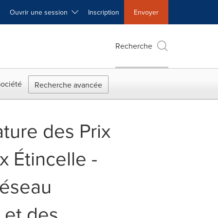
Ouvrir une session
Inscription
Envoyer
Recherche
ociété
Recherche avancée
ture des Prix
 Étincelle -
réseau
 et des