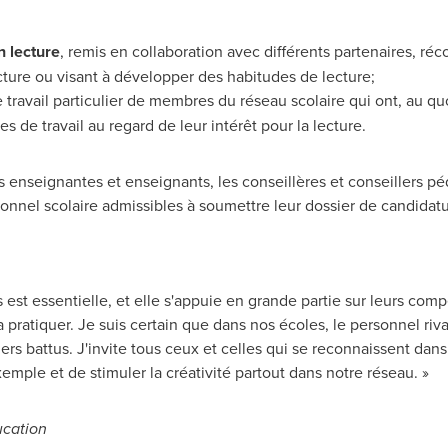
 lecture
, remis en collaboration avec différents partenaires, ré
ecture ou visant à développer des habitudes de lecture;
 travail particulier de membres du réseau scolaire qui ont, au qu
es de travail au regard de leur intérêt pour la lecture.
es enseignantes et enseignants, les conseillères et conseillers p
nel scolaire admissibles à soumettre leur dossier de candidatur
s est essentielle, et elle s'appuie en grande partie sur leurs com
t la pratiquer. Je suis certain que dans nos écoles, le personnel ri
iers battus. J'invite tous ceux et celles qui se reconnaissent dan
xemple et de stimuler la créativité partout dans notre réseau. »
ucation