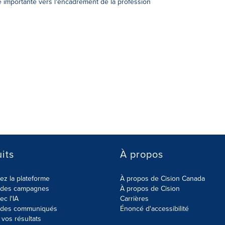
importante vers l'encadrement de la profession
its
À propos
z la plateforme
À propos de Cision Canada
r des campagnes
À propos de Cision
ec l'IA
Carrières
r des communiqués
Énoncé d'accessibilité
vos résultats