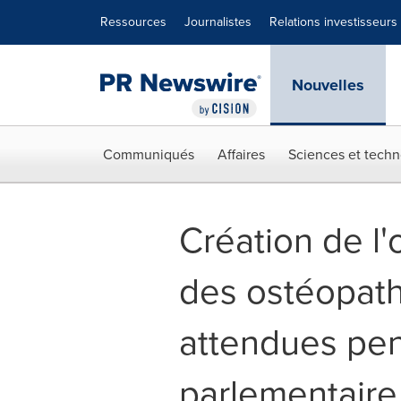
Déclaration d'accessibilité
Sauter la navigation
Ressources
Journalistes
Relations investisseurs
Nouvelles
Communiqués
Affaires
Sciences et techn
Création de l'
des ostéopath
attendues pen
parlementaire