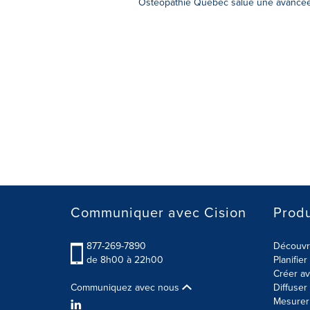
Ostéopathie Québec salue une avancée 
Communiquer avec Cision
Produ
877-269-7890
Découvre
de 8h00 à 22h00
Planifie
Créer av
Communiquez avec nous
Diffuse
Mesurer 