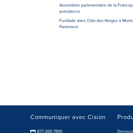
Assemblée parlementaire de la Francoph
présidence
Fusillade dans Côte-des-Neiges à Montr
Parlement
Communiquer avec Cision
Produ
877-269-7890
Découvre