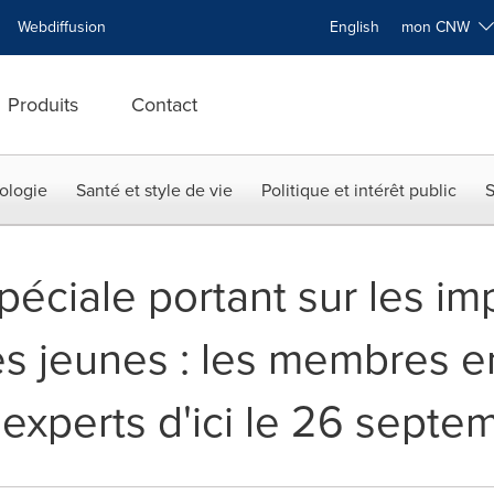
Webdiffusion
English
mon CNW
Produits
Contact
ologie
Santé et style de vie
Politique et intérêt public
S
éciale portant sur les im
es jeunes : les membres 
experts d'ici le 26 septe