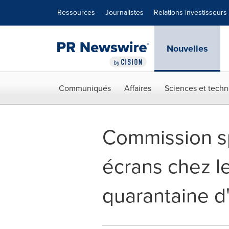
Déclaration d'accessibilité
Sauter la navigation
Ressources
Journalistes
Relations investisseurs
Nouvelles
Communiqués
Affaires
Sciences et techn
Commission sp
écrans chez l
quarantaine d'