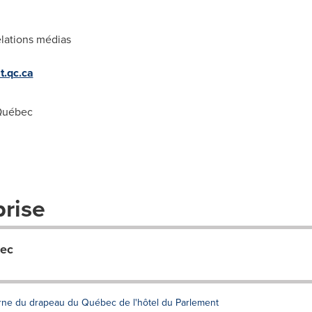
lations médias
t.qc.ca
Québec
prise
bec
rne du drapeau du Québec de l'hôtel du Parlement