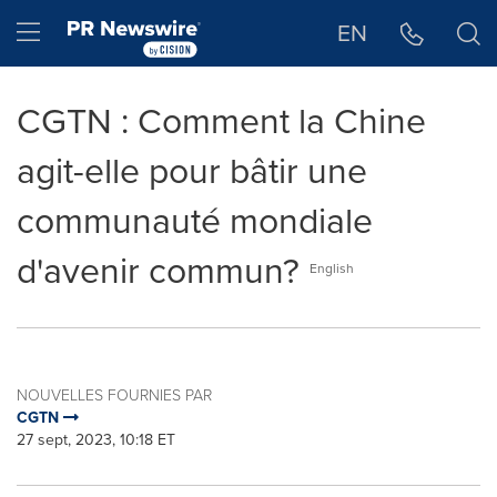
Déclaration d'accessibilité
Sauter la navigation
Hamburger menu
EN
CGTN : Comment la Chine
agit-elle pour bâtir une
communauté mondiale
d'avenir commun?
English
NOUVELLES FOURNIES PAR
CGTN
27 sept, 2023, 10:18 ET