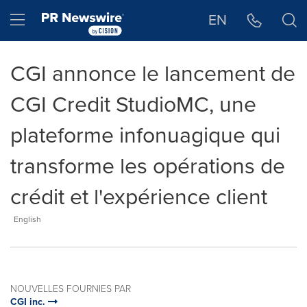
Déclaration d'accessibilité
Sauter la navigation
Hamburger menu
EN
CGI annonce le lancement de
CGI Credit StudioMC, une
plateforme infonuagique qui
transforme les opérations de
crédit et l'expérience client
English
NOUVELLES FOURNIES PAR
CGI inc.