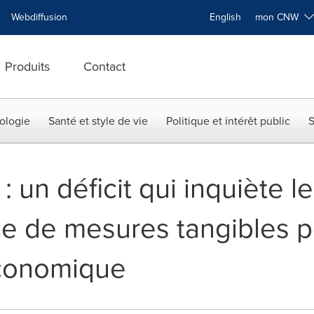
Webdiffusion
English
mon CNW
Produits
Contact
ologie
Santé et style de vie
Politique et intérêt public
S
: un déficit qui inquiète 
e de mesures tangibles p
économique