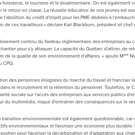
foresterie, le tourisme et le bioalimentaire. On est également 
ur le retour en classe. La réussite éducative de nos jeunes est e
 l'abolition du crédit d'impôt pour les PME dédiées à l'embauche 
n de ces travailleurs » déclare
Karl Blackburn
, président et chef
lourdissement continu du fardeau réglementaire des entreprises au
hantier pour s'y attaquer. La capacité du Québec d'attirer, de re
me
re de la qualité de son environnement d'affaires. » ajoute M
No
du CPQ.
ation des personnes éloignées du marché du travail et franciser
dans le recrutement et la rétention du personnel. Toutefois, le C
rité sociale sur l'accès des entreprises aux services publics d'em
ui du multimédia, risque d'entraîner des conséquences sur le sec
transition environnementale est également questionnable, car 
ctifs environnementaux et favoriser une économie plus durable. 
e soutien pour favoriser la décarbonation et d'adaptation aux ch