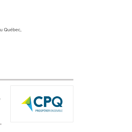
du Québec,
e