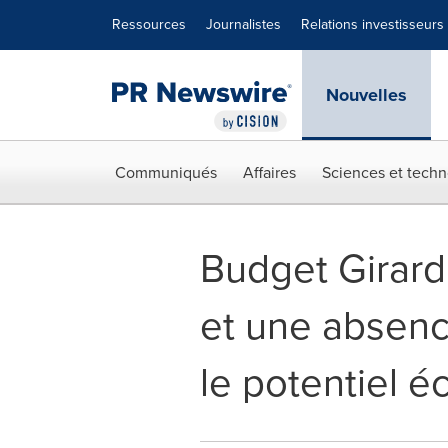
Déclaration d'accessibilité
Sauter la navigation
Ressources
Journalistes
Relations investisseurs
Nouvelles
Communiqués
Affaires
Sciences et techn
Budget Girard 
et une absenc
le potentiel 