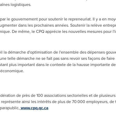
înes logistiques.
ait par le gouvernement pour soutenir le repreneuriat. Il y a en 
ugmenter dans les prochaines années. Soutenir la relève entrepr
que. De même, le CPQ apprécie les nouvelles mesures pour l'in
œil la démarche d'optimisation de l'ensemble des dépenses go
une telle démarche ne se fait pas sans revoir ses façons de faire
'autant plus important dans le contexte de la hausse importante
t économique.
ération de près de 100 associations sectorielles et de plusieurs
Il représente ainsi les intérêts de plus de 70 000 employeurs, de t
 parapublic.
www.cpq.qc.ca