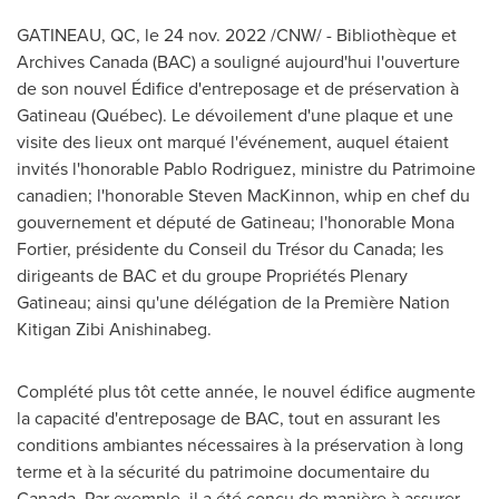
GATINEAU
, QC
,
le
24 nov. 2022
/CNW/ - Bibliothèque et
Archives Canada (BAC) a souligné aujourd'hui l'ouverture
de son nouvel Édifice d'entreposage et de préservation à
Gatineau
(Québec). Le dévoilement d'une plaque et une
visite des lieux ont marqué l'événement, auquel étaient
invités l'honorable
Pablo Rodriguez
, ministre du Patrimoine
canadien; l'honorable
Steven MacKinnon
, whip en chef du
gouvernement et député de
Gatineau
; l'honorable
Mona
Fortier
, présidente du Conseil du Trésor du
Canada
; les
dirigeants de BAC et du groupe Propriétés Plenary
Gatineau; ainsi qu'une délégation de la Première Nation
Kitigan Zibi Anishinabeg.
Complété plus tôt cette année, le nouvel édifice augmente
la capacité d'entreposage de BAC, tout en assurant les
conditions ambiantes nécessaires à la préservation à long
terme et à la sécurité du patrimoine documentaire du
Canada
. Par exemple, il a été conçu de manière à assurer