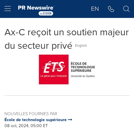
Déclaration d'accessibilité
Sauter la navigation
Hamburger menu
EN
Ax-C reçoit un soutien majeur
du secteur privé
English
NOUVELLES FOURNIES PAR
École de technologie supérieure
08 oct, 2024, 05:00 ET