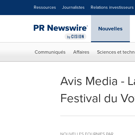
Déclaration d'accessibilité
Sauter la navigation
Ressources
Journalistes
Relations investisseurs
Nouvelles
Communiqués
Affaires
Sciences et techn
Avis Media - L
Festival du V
NOUVELLES FOURNIES PAR