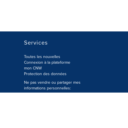
Services
Toutes les nouvelles
Connexion à la plateforme
mon CNW
Protection des données
Ne pas vendre ou partager mes
informations personnelles:
Soumettre à
Privacy@cision.com
Appelez gratuitement notre
département de la protection de la vie
privée: 877-297-8921