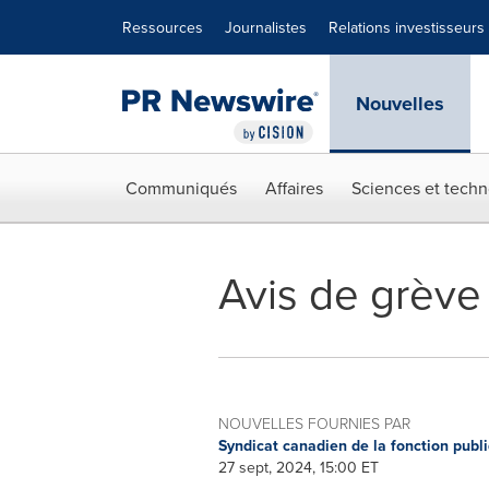
Déclaration d'accessibilité
Sauter la navigation
Ressources
Journalistes
Relations investisseurs
Nouvelles
Communiqués
Affaires
Sciences et techn
Avis de grève
NOUVELLES FOURNIES PAR
Syndicat canadien de la fonction publ
27 sept, 2024, 15:00 ET