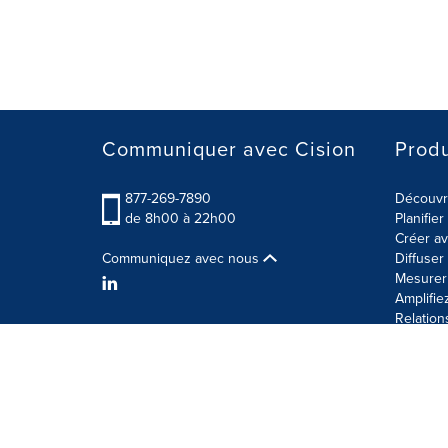
Communiquer avec Cision
Produ
877-269-7890
Découvre
de 8h00 à 22h00
Planifie
Créer av
Communiquez avec nous
Diffuse
Mesurer 
Amplifie
Relation