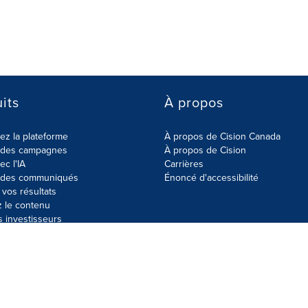
its
À propos
z la plateforme
À propos de Cision Canada
r des campagnes
À propos de Cision
ec l'IA
Carrières
r des communiqués
Énoncé d'accessibilité
vos résultats
z le contenu
s investisseurs