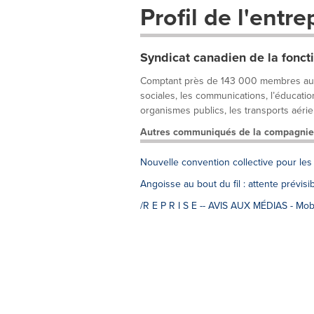
Profil de l'entre
Syndicat canadien de la fonct
Comptant près de 143 000 membres au Qué
sociales, les communications, l’éducation,
organismes publics, les transports aérien
Autres communiqués de la compagnie
Nouvelle convention collective pour les
Angoisse au bout du fil : attente prévisi
/R E P R I S E -- AVIS AUX MÉDIAS - Mobi