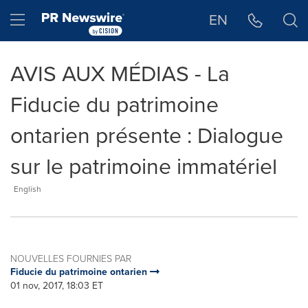
Déclaration d'accessibilité
Sauter la navigation
Hamburger menu
EN
AVIS AUX MÉDIAS - La
Fiducie du patrimoine
ontarien présente : Dialogue
sur le patrimoine immatériel
English
NOUVELLES FOURNIES PAR
Fiducie du patrimoine ontarien
01 nov, 2017, 18:03 ET