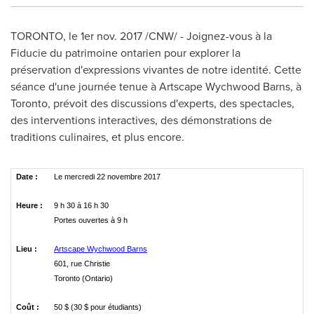
TORONTO
, le 1er
nov. 2017
/CNW/ - Joignez-vous à la
Fiducie du patrimoine ontarien pour explorer la
préservation d'expressions vivantes de notre identité. Cette
séance d'une journée tenue à Artscape Wychwood Barns, à
Toronto
, prévoit des discussions d'experts, des spectacles,
des interventions interactives, des démonstrations de
traditions culinaires, et plus encore.
Date :
Le mercredi 22 novembre 2017
Heure :
9 h 30 à 16 h 30
Portes ouvertes à 9 h
Lieu :
Artscape Wychwood Barns
601, rue Christie
Toronto (Ontario)
Coût :
50 $ (30 $ pour étudiants)