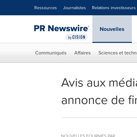
Déclaration d'accessibilité
Sauter la navigation
Ressources
Journalistes
Relations investisseurs
Nouvelles
Communiqués
Affaires
Sciences et techn
Avis aux médi
annonce de f
NOUVELLES FOURNIES PAR