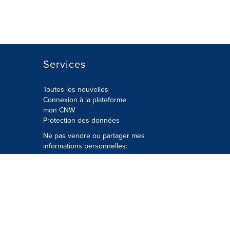
Services
Toutes les nouvelles
Connexion à la plateforme
mon CNW
Protection des données
Ne pas vendre ou partager mes
informations personnelles:
Soumettre à
Privacy@cision.com
Appelez gratuitement notre
département de la protection de la vie
privée: 877-297-8921
é
© Groupe CNW Ltée 2026 Tous droits
réservés. Une société Cision.