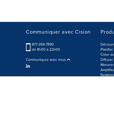
Communiquer avec Cision
Produ
877-269-7890
Découvre
de 8h00 à 22h00
Planifie
Créer av
Communiquez avec nous
Diffuse
Mesurer 
Amplifie
Relation
Modalités d'utilisation
Politique sur la sécurité des 