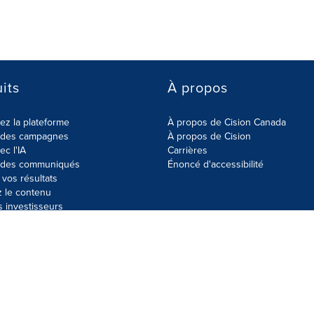
its
À propos
z la plateforme
À propos de Cision Canada
r des campagnes
À propos de Cision
ec l'IA
Carrières
r des communiqués
Énoncé d'accessibilité
vos résultats
z le contenu
s investisseurs
données
Plan du site
Paramètres de cookies
Énoncé d'accessibilit