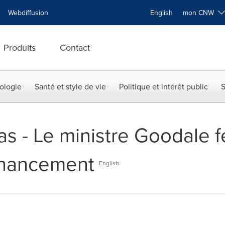
Webdiffusion
English
mon CNW
Produits
Contact
ologie
Santé et style de vie
Politique et intérêt public
S
as - Le ministre Goodale f
inancement
English