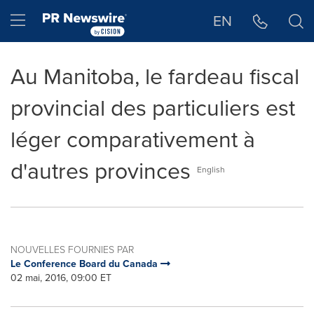
Déclaration d'accessibilité
Sauter la navigation
Hamburger menu
EN
Au Manitoba, le fardeau fiscal
provincial des particuliers est
léger comparativement à
d'autres provinces
English
NOUVELLES FOURNIES PAR
Le Conference Board du Canada
02 mai, 2016, 09:00 ET