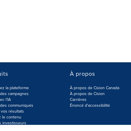
its
À propos
z la plateforme
À propos de Cision Canada
r des campagnes
À propos de Cision
ec l'IA
Carrières
r des communiqués
Énoncé d'accessibilité
vos résultats
z le contenu
s investisseurs