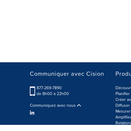
Communiquer avec Cision
Produ
877-269-7890
Découvre
de 8h00 à 22h00
Planifie
Créer av
Communiquez avec nous
Diffuse
Mesurer 
Amplifie
Relation