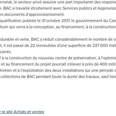
nariat, le secteur privé assume une part importante des responsa
re. BAC a travaillé étroitement avec Services publics et Approvi
les documents d'approvisionnement.
alification publiée le 31 octobre 2017, le gouvernement du
Can
ium qui verra à la conception, au financement, à la construction, à
durable et verte, BAC a réduit considérablement le nombre de se
et, il est passé de 22 immeubles d'une superficie de 237 000 mètr
carrés.
tif à la construction du nouveau centre de préservation, à l'optim
et au financement du projet pourrait s'élever à près de 400 mill
'entretien et à l'exploitation des deux installations sur une période
s collections de BAC pendant toute la durée des travaux, sauf lo
 le site Achats et ventes