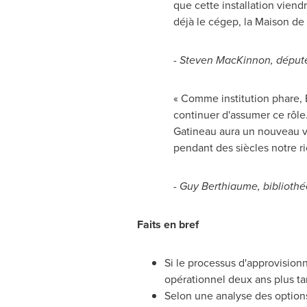
que cette installation viend
déjà le cégep, la
Maison de 
-
Steven MacKinnon
, dépu
« Comme institution phare, 
continuer d'assumer ce rôle
Gatineau
aura un nouveau vo
pendant des siècles notre ri
-
Guy Berthiaume
, biblioth
Faits en bref
Si le processus d'approvisio
opérationnel deux ans plus ta
Selon une analyse des options 