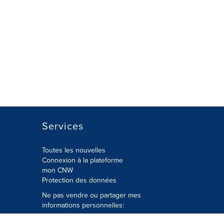
Services
Toutes les nouvelles
Connexion à la plateforme
mon CNW
Protection des données
Ne pas vendre ou partager mes
informations personnelles:
Soumettre à
Privacy@cision.com