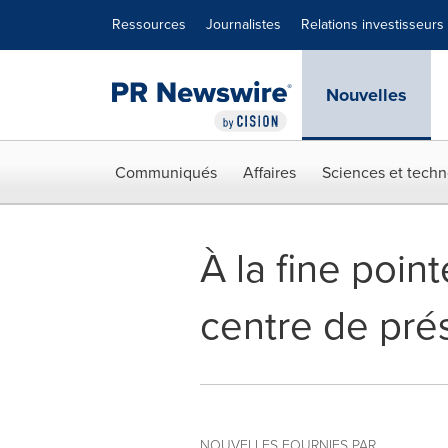
Déclaration d'accessibilité
Sauter la navigation
Ressources
Journalistes
Relations investisseurs
Nouvelles
Communiqués
Affaires
Sciences et techn
À la fine poin
centre de prés
NOUVELLES FOURNIES PAR