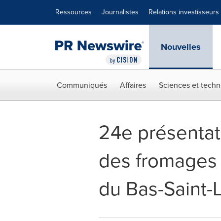
Déclaration d'accessibilité
Sauter la navigation
Ressources
Journalistes
Relations investisseurs
Nouvelles
Communiqués
Affaires
Sciences et techn
24e présentat
des fromages 
du Bas-Saint-