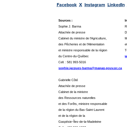
Facebook
X
Instagram
LinkedIn
Sources :
I
Sophie J. Barma
R
Attachée de presse
D
Cabinet du ministre de l'Agriculture,
M
des Pêcheries et de l'Alimentation
e
et ministre responsable de la région
T
du Centre-du-Québec
w
Cell. : 581 993-5016
sophie.jacques-barma@mapaq.gouv.qc.ca
Gabrielle Côté
Attachée de presse
Cabinet de la ministre
des Ressources naturelles
et des Forêts, ministre responsable
de la région du Bas-Saint-Laurent
et de la région de la
Gaspésie−Îles-de-la-Madeleine