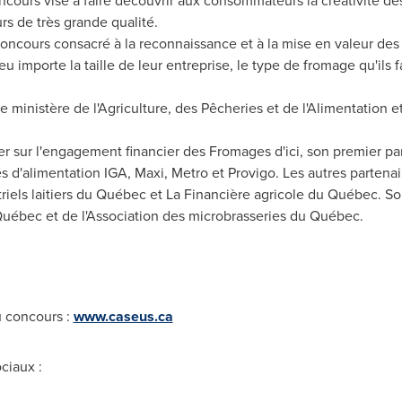
oncours vise à faire découvrir aux consommateurs la créativité d
rs de très grande qualité.
concours consacré à la reconnaissance et à la mise en valeur des
u importe la taille de leur entreprise, le type de fromage qu'ils fa
 ministère de l'Agriculture, des Pêcheries et de l'Alimentation et
 sur l'engagement financier des Fromages d'ici, son premier part
 d'alimentation IGA, Maxi, Metro et Provigo. Les autres partenai
riels laitiers du Québec et La Financière agricole du Québec. S
Québec et de l'Association des microbrasseries du Québec.
u concours :
www.caseus.ca
ciaux :