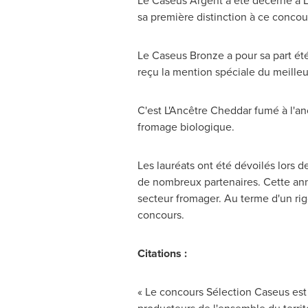
Le Caseus Argent
a été décerné à L
sa première distinction à ce concou
Le Caseus Bronze a pour sa part ét
reçu la mention spéciale du meilleu
C'est L'Ancêtre Cheddar fumé à l'a
fromage biologique.
Les lauréats ont été dévoilés lors 
de nombreux partenaires. Cette anné
secteur fromager. Au terme d'un ri
concours.
Citations :
« Le concours Sélection Caseus est u