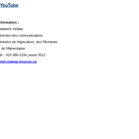
YouTube
nformation :
elations médias
irection des communications
inistère de l'Agriculture, des Pêcheries
t de l'Alimentation
él. : 418 380-2100, poste 3512
ww.mapaq.gouv.qc.ca