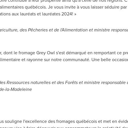
ire contribue à leur prospérité ainsi qu'à celle de nos régions. C
limentaires québécois. Je vous invite à vous laisser séduire par t
tions aux lauréats et lauréates 2024! »
iculture, des Pêcheries et de l'Alimentation et ministre respons
our, dont le fromage Grey Owl s'est démarqué en remportant ce p
oalimentaire et rayonne sur notre communauté. Une belle occasio
es Ressources naturelles et des Forêts et ministre responsable 
-de-la-Madeleine
s souligne l'excellence des fromages québécois et met en éviden