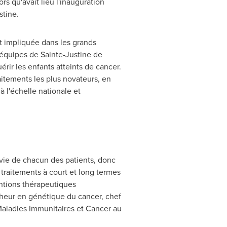
s qu'avait lieu l'inauguration
stine.
t impliquée dans les grands
 équipes de
Sainte-Justine de
rir les enfants atteints de cancer.
aitements les plus novateurs, en
 l'échelle nationale et
 vie de chacun des patients, donc
x traitements à court et long termes
entions thérapeutiques
cheur en génétique du cancer, chef
 Maladies Immunitaires et Cancer au