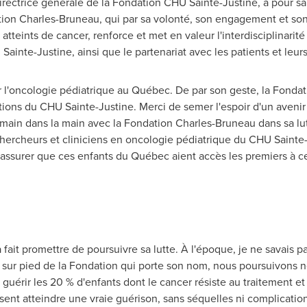
directrice générale de la Fondation CHU Sainte-Justine, a pour sa 
n Charles-Bruneau, qui par sa volonté, son engagement et son d
 atteints de cancer, renforce et met en valeur l'interdisciplinari
te-Justine, ainsi que le partenariat avec les patients et leurs 
r l'oncologie pédiatrique au Québec. De par son geste, la Fonda
itions du CHU Sainte-Justine.
Merci de
semer l'espoir d'un aveni
 main dans la main avec la Fondation Charles-Bruneau dans sa lut
hercheurs et cliniciens en oncologie pédiatrique du CHU Sainte
s'assurer que ces enfants du Québec aient accès les premiers à 
 fait promettre de poursuivre sa lutte. À l'époque, je ne savais 
se sur pied de la Fondation qui porte son nom, nous poursuivons
guérir les 20 % d'enfants dont le cancer résiste au traitement et 
ssent atteindre une vraie guérison, sans séquelles ni complication