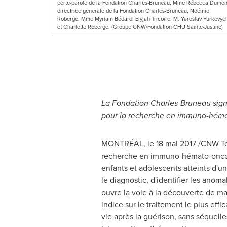
porte-parole de la Fondation Charles-Bruneau, Mme Rébecca Dumon
directrice générale de la Fondation Charles-Bruneau, Noémie
Roberge, Mme Myriam Bédard, Elyjah Tricoire, M. Yaroslav Yurkevyc
et Charlotte Roberge. (Groupe CNW/Fondation CHU Sainte-Justine)
La Fondation Charles-Bruneau sign
pour la recherche en immuno-héma
MONTRÉAL, le 18 mai 2017 /CNW Tel
recherche en immuno-hémato-oncol
enfants et adolescents atteints d'u
le diagnostic, d'identifier les anom
ouvre la voie à la découverte de ma
indice sur le traitement le plus effi
vie après la guérison, sans séquel