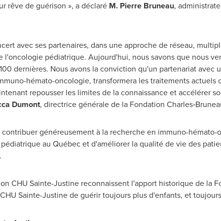
eur rêve de guérison », a déclaré
M. Pierre Bruneau
, administrat
ncert avec ses partenaires, dans une approche de réseau, multipli
l'oncologie pédiatrique. Aujourd'hui, nous savons que nous ver
00 dernières. Nous avons la conviction qu'un partenariat avec u
immuno-hémato-oncologie, transformera les traitements actuels c
tenant repousser les limites de la connaissance et accélérer son
cca Dumont
, directrice générale de la Fondation Charles‑Brunea
, contribuer généreusement à la recherche en immuno-hémato-
 pédiatrique au Québec et d'améliorer la qualité de vie des patie
.
on CHU Sainte-Justine reconnaissent l'apport historique de la F
HU Sainte-Justine de guérir toujours plus d'enfants, et toujour