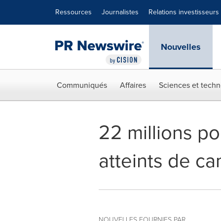
Déclaration d'accessibilité
Sauter la navigation
Ressources
Journalistes
Relations investisseurs
Nouvelles
Communiqués
Affaires
Sciences et techn
22 millions po
atteints de ca
NOUVELLES FOURNIES PAR