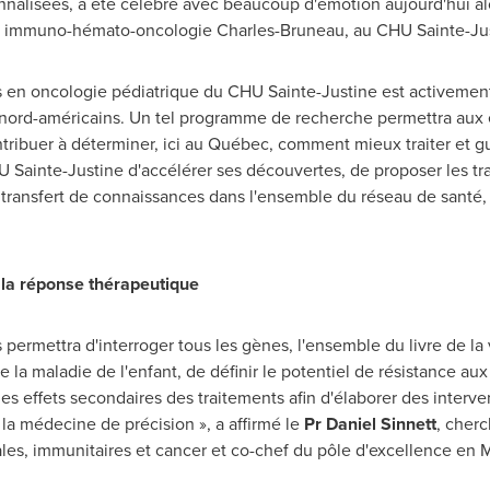
nalisées, a été célébré avec beaucoup d'émotion aujourd'hui alor
 en immuno-hémato-oncologie Charles-Bruneau, au CHU Sainte-Ju
ns en oncologie pédiatrique du CHU Sainte-Justine est activemen
 nord-américains. Un tel programme de recherche permettra aux
tribuer à déterminer, ici au Québec, comment mieux traiter et gué
U Sainte-Justine d'accélérer ses découvertes, de proposer les tr
 transfert de connaissances dans l'ensemble du réseau de santé, à
 la réponse thérapeutique
ermettra d'interroger tous les gènes, l'ensemble du livre de la
de la maladie de l'enfant, de définir le potentiel de résistance au
 les effets secondaires des traitements afin d'élaborer des interv
 la médecine de précision », a affirmé le
Pr Daniel Sinnett
, cher
ales, immunitaires et cancer et co-chef du pôle d'excellence en