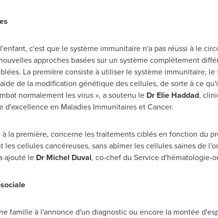
ées
l'enfant, c'est que le système immunitaire n'a pas réussi à le circ
 nouvelles approches basées sur un système complètement différe
blées. La première consiste à utiliser le système immunitaire, l
de de la modification génétique des cellules, de sorte à ce qu'il
ombat normalement les virus », a soutenu le
Dr
Elie Haddad
, cli
e d'excellence en Maladies Immunitaires et Cancer.
la première, concerne les traitements ciblés en fonction du pro
t les cellules cancéreuses, sans abîmer les cellules saines de l'
 a ajouté le
Dr Michel Duval
, co-chef du Service d'hématologie-o
osociale
 famille à l'annonce d'un diagnostic ou encore la montée d'espo