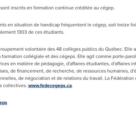
 sont inscrits en formation continue créditée au cégep.
ts en situation de handicap fréquentent le cégep, soit treize foi
ulement 1303 de ces étudiants.
groupement volontaire des 48 collèges publics du Québec. Elle a
ormation collégiale et des cégeps. Elle agit comme porte-parole 
vices en matière de pédagogie, d'affaires étudiantes, d'affaires i
ises, de financement, de recherche, de ressources humaines, d'éva
onnelles, de négociation et de relations du travail. La Fédératio
s collectives.
www.fedecegeps.ca
.
eps