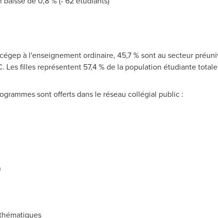
 baisse de 0,8 % (- 62 étudiants)
u cégep à l'enseignement ordinaire, 45,7 % sont au secteur préuni
Les filles représentent 57,4 % de la population étudiante totale 
ogrammes sont offerts dans le réseau collégial public :
n
athématiques