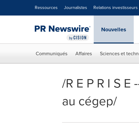
Déclaration d'accessibilité
Sauter la navigation
Ressources
Journalistes
Relations investisseurs
Nouvelles
Communiqués
Affaires
Sciences et techn
/R E P R I S E
au cégep/