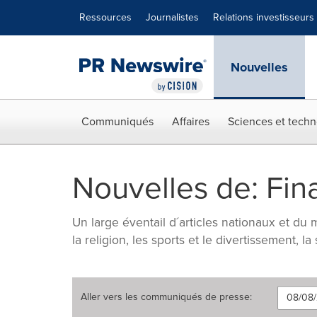
Déclaration d'accessibilité
Sauter la navigation
Ressources
Journalistes
Relations investisseurs
Nouvelles
Communiqués
Affaires
Sciences et techn
Nouvelles de: Fi
Un large éventail d´articles nationaux et du m
la religion, les sports et le divertissement, la
Aller vers les
communiqués de presse
: