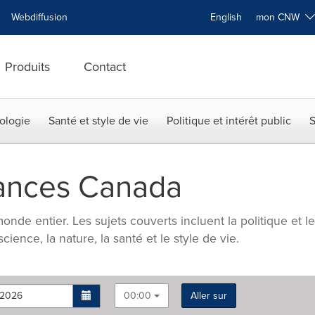
Webdiffusion
English
mon CNW
Produits
Contact
ologie
Santé et style de vie
Politique et intérêt public
S
nances Canada
onde entier. Les sujets couverts incluent la politique et l
 science, la nature, la santé et le style de vie.
00:00
Aller sur