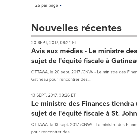
Making
Items per page:
25 par page
a
selection
with
Nouvelles récentes
these
dropdown
will
20 SEPT, 2017, 09:24 ET
cause
Avis aux médias - Le ministre de
content
on
sujet de l'équité fiscale à Gatine
this
page
OTTAWA, le 20 sept. 2017 /CNW/ - Le ministre des Financ
to
Gatineau pour rencontrer des...
change.
News
listings
13 SEPT, 2017, 08:26 ET
will
Le ministre des Finances tiendra
update
sujet de l'équité fiscale à St. John
as
each
OTTAWA, le 13 sept. 2017 /CNW/ - Le ministre des Financ
option
is
pour rencontrer des...