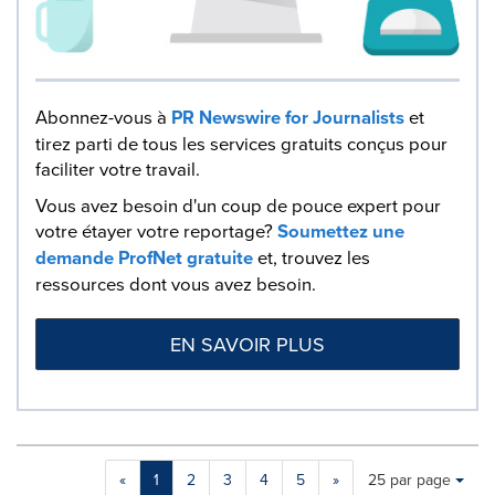
Abonnez-vous à
PR Newswire for Journalists
et
tirez parti de tous les services gratuits conçus pour
faciliter votre travail.
Vous avez besoin d'un coup de pouce expert pour
votre étayer votre reportage?
Soumettez une
demande ProfNet gratuite
et, trouvez les
ressources dont vous avez besoin.
EN SAVOIR PLUS
Making
Items per page:
«
1
2
3
4
5
»
25 par page
a