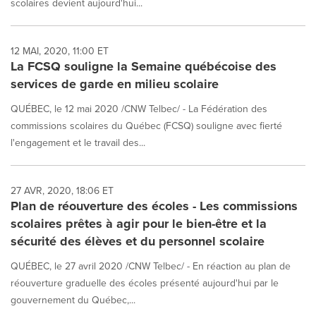
scolaires devient aujourd'hui...
News
listings
will
12 MAI, 2020, 11:00 ET
update
La FCSQ souligne la Semaine québécoise des
as
each
services de garde en milieu scolaire
option
QUÉBEC, le 12 mai 2020 /CNW Telbec/ - La Fédération des
is
selected.
commissions scolaires du Québec (FCSQ) souligne avec fierté
l'engagement et le travail des...
27 AVR, 2020, 18:06 ET
Plan de réouverture des écoles - Les commissions
scolaires prêtes à agir pour le bien-être et la
sécurité des élèves et du personnel scolaire
QUÉBEC, le 27 avril 2020 /CNW Telbec/ - En réaction au plan de
réouverture graduelle des écoles présenté aujourd'hui par le
gouvernement du Québec,...