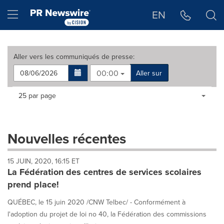
Déclaration d'accessibilité
Sauter la navigation
Hamburger menu
EN
Aller vers les
communiqués de presse
:
00:00
Aller sur
Making
Items per page:
25 par page
a
selection
with
these
Nouvelles récentes
dropdown
will
15 JUIN, 2020, 16:15 ET
cause
La Fédération des centres de services scolaires
content
on
prend place!
this
page
QUÉBEC, le 15 juin 2020 /CNW Telbec/ - Conformément à
to
l'adoption du projet de loi no 40, la Fédération des commissions
change.