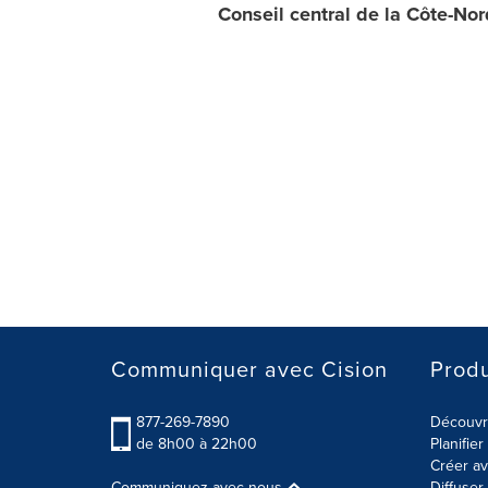
Conseil central de la Côte-N
Communiquer avec Cision
Produ
877-269-7890
Découvre
de 8h00 à 22h00
Planifie
Créer av
Communiquez avec nous
Diffuse