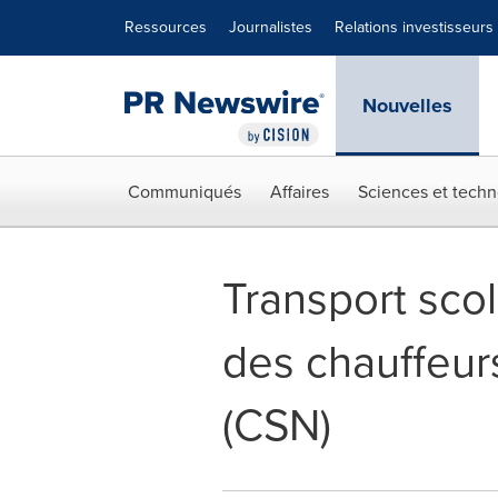
Déclaration d'accessibilité
Sauter la navigation
Ressources
Journalistes
Relations investisseurs
Nouvelles
Communiqués
Affaires
Sciences et techn
Transport scol
des chauffeur
(CSN)