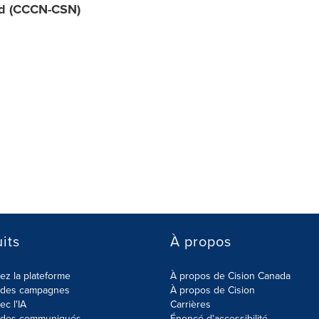
ord (CCCN-CSN)
its
À propos
z la plateforme
À propos de Cision Canada
r des campagnes
À propos de Cision
ec l'IA
Carrières
r des communiqués
Énoncé d'accessibilité