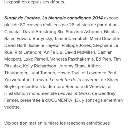
l'exposition depuis ses débuts.
Surgir de l'ombre. La biennale canadienne 2014
expose
plus de 80 œuvres réalisées par 26 artistes de partout au
Canada : David Armstrong Six, Shuvinai Ashoona,
Nicolas
Baier
, Edward Burtynsky,
Tammi Campbell
,
Mario Doucette
,
David Hartt
,
Isabelle Hayeur
,
Philippa Jones
, Stéphane La
Rue,
Rita Letendre
, An Te Liu,
David McMillan
,
Damian
Moppett
,
Luke Parnell
, Vanessa Paschakarnis,
Ed Pien
, Tim
Pitsiulak,
Kelly Richardson
,
Jeremy Shaw
,
Althea
Thauberger
, Jutai Toonoo,
Howie Tsui
, et Lawrence Paul
Yuxweluptun. L'œuvre
Le peintre de la caverne
, de
Shary
Boyle
, présentée à la dernière Biennale di Venezia, et
l'installation monumentale
Leaves of Grass
, de
Geoffrey
Farmer
, présentée à dOCUMENTA (13), y sont également en
vedette.
L'exposition met en lumière les réactions esthétiques