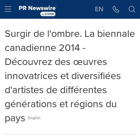
Déclaration d'accessibilité
Sauter la navigation
Hamburger menu
EN
Surgir de l'ombre. La biennale
canadienne 2014 -
Découvrez des œuvres
innovatrices et diversifiées
d'artistes de différentes
générations et régions du
pays
English