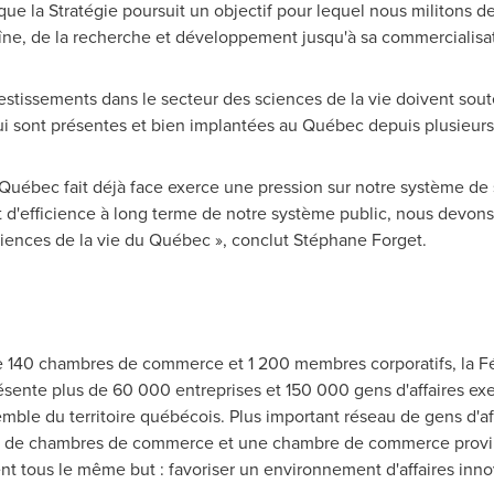
r que la Stratégie poursuit un objectif pour lequel nous militons 
îne, de la recherche et développement jusqu'à sa commercialisat
estissements dans le secteur des sciences de la vie doivent souten
qui sont présentes et bien implantées au Québec depuis plusieur
uébec fait déjà face exerce une pression sur notre système de san
t d'efficience à long terme de notre système public, nous devons
iences de la vie du Québec », conclut Stéphane Forget.
de 140 chambres de commerce et 1 200 membres corporatifs, la 
te plus de 60 000 entreprises et 150 000 gens d'affaires exerç
emble du territoire québécois. Plus important réseau de gens d'af
ion de chambres de commerce et une chambre de commerce provinc
t tous le même but : favoriser un environnement d'affaires innov