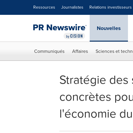
Déclaration d'accessibilité
Sauter la navigation
Ressources
Journalistes
Relations investisseurs
Nouvelles
Communiqués
Affaires
Sciences et techn
Stratégie des
concrètes pou
l'économie d