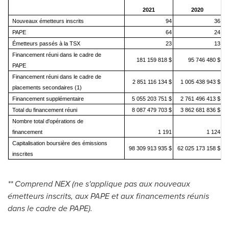
2021
2020
(
Nouveaux émetteurs inscrits
94
36
PAPE
64
24
Émetteurs passés à la TSX
23
13
Financement réuni dans le cadre de
181 159 818 $
95 746 480 $
PAPE
Financement réuni dans le cadre de
2 851 116 134 $
1 005 438 943 $
placements secondaires (1)
Financement supplémentaire
5 055 203 751 $
2 761 496 413 $
Total du financement réuni
8 087 479 703 $
3 862 681 836 $
Nombre total d'opérations de
financement
1 191
1 124
Capitalisation boursière des émissions
98 309 913 935 $
62 025 173 158 $
inscrites
** Comprend NEX (ne s'applique pas aux nouveaux
émetteurs inscrits, aux PAPE et aux financements réunis
dans le cadre de PAPE).