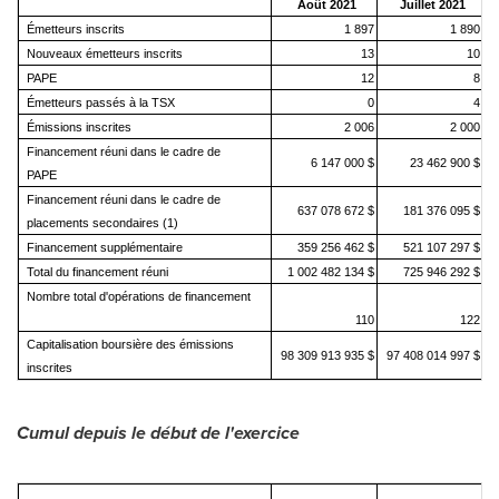
Août 2021
Juillet 2021
Émetteurs inscrits
1 897
1 890
Nouveaux émetteurs inscrits
13
10
PAPE
12
8
Émetteurs passés à la TSX
0
4
Émissions inscrites
2 006
2 000
Financement réuni dans le cadre de
6 147 000 $
23 462 900 $
PAPE
Financement réuni dans le cadre de
637 078 672 $
181 376 095 $
placements secondaires (1)
Financement supplémentaire
359 256 462 $
521 107 297 $
Total du financement réuni
1 002 482 134 $
725 946 292 $
Nombre total d'opérations de financement
110
122
Capitalisation boursière des émissions
98 309 913 935 $
97 408 014 997 $
6
inscrites
Cumul depuis le début de l'exercice
V