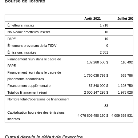
Bourse de
Toronto
Août 2021
Juillet 2021
Émetteurs inscrits
1 718
1 
Nouveaux émetteurs inscrits
10
PAPE
10
Émetteurs provenant de la TSXV
0
Émissions inscrites
2 381
2 
Financement réuni dans le cadre de
182 268 500 $
110 492 41
PAPE
Financement réuni dans le cadre de
1 750 038 793 $
663 786 54
placements secondaires
Financement supplémentaire
67 840 000 $
1 198 750 00
Total du financement réuni
2 000 147 293 $
1 973 028 95
Nombre total d'opérations de financement
33
Capitalisation boursière des émissions
4 076 809 480 150 $
4 009 393 931 86
inscrites
Cumul depuis le début de l'exercice