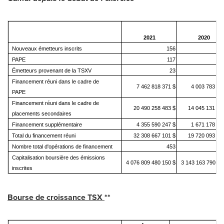
2021
2020
Nouveaux émetteurs inscrits
156
PAPE
117
Émetteurs provenant de la TSXV
23
Financement réuni dans le cadre de
7 462 818 371 $
4 003 783 66
PAPE
Financement réuni dans le cadre de
20 490 258 483 $
14 045 131 16
placements secondaires
Financement supplémentaire
4 355 590 247 $
1 671 178 96
Total du financement réuni
32 308 667 101 $
19 720 093 80
Nombre total d'opérations de financement
453
3
Capitalisation boursière des émissions
4 076 809 480 150 $
3 143 163 790 51
inscrites
Bourse de croissance TSX
**