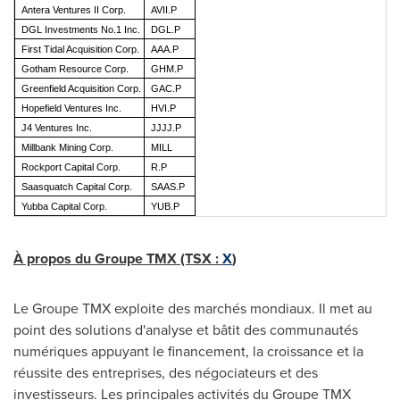
Antera Ventures II Corp.
AVII.P
DGL Investments No.1 Inc.
DGL.P
First Tidal Acquisition Corp.
AAA.P
Gotham Resource Corp.
GHM.P
Greenfield Acquisition Corp.
GAC.P
Hopefield Ventures Inc.
HVI.P
J4 Ventures Inc.
JJJJ.P
Millbank Mining Corp.
MILL
Rockport Capital Corp.
R.P
Saasquatch Capital Corp.
SAAS.P
Yubba Capital Corp.
YUB.P
À propos du Groupe TMX (TSX :
X
)
Le Groupe TMX exploite des marchés mondiaux. Il met au
point des solutions d'analyse et bâtit des communautés
numériques appuyant le financement, la croissance et la
réussite des entreprises, des négociateurs et des
investisseurs. Les principales activités du Groupe TMX