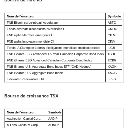
Nom de l'émetteur
Symbole
FNB Bitcoin carbo-négatif Accelerate
ABTC
Fonds alternatif d'occasions diversifiées CI
CMDO
FNB alpha Marchés émergents CI
CIEM
FNB alpha Innovation mondiale CI
CINV
Fonds IA Clarington Loomis d'obligations mondiales multisectorielles
ILGB
FNB iShares ESG Advanced 1-5 Year Canadian Corporate Bond Index
XSHG
FNB iShares ESG Advanced Canadian Corporate Bond Index
XCBG
FNB iShares U.S. Aggregate Bond Index ETF (CAD-Hedged)
XAGH
FNB iShares U.S. Aggregate Bond Index
XAGG
Tidewater Renewables Ltd.
LCFS
Bourse de croissance TSX
Nom de l'émetteur
Symbole
Aadirection Capital Corp.
AAD.P
A-Labs Capital V Corp.
ALBA.P