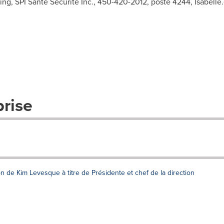
ting, SPI Santé Sécurité Inc., 450-420-2012, poste 4244,
Isabelle
prise
n de Kim Levesque à titre de Présidente et chef de la direction