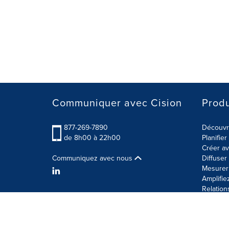
Communiquer avec Cision
Produ
877-269-7890
Découvre
de 8h00 à 22h00
Planifie
Créer av
Communiquez avec nous
Diffuse
Mesurer 
Amplifie
Relation