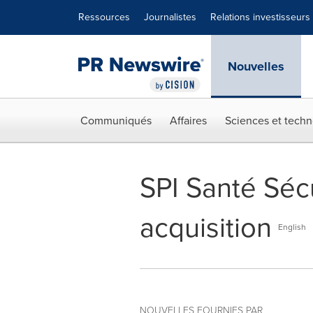
Déclaration d'accessibilité
Sauter la navigation
Ressources
Journalistes
Relations investisseurs
Nouvelles
Communiqués
Affaires
Sciences et techn
SPI Santé Sécu
acquisition
English
NOUVELLES FOURNIES PAR