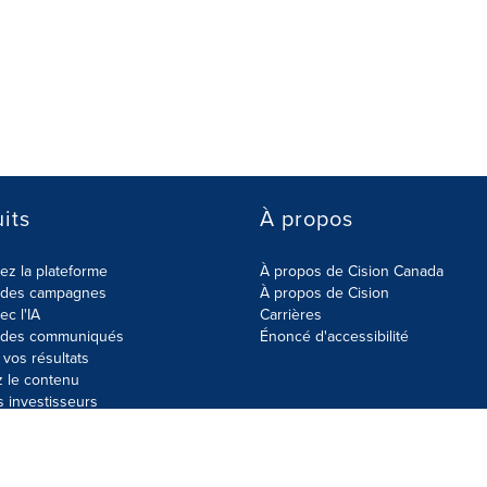
its
À propos
z la plateforme
À propos de Cision Canada
r des campagnes
À propos de Cision
ec l'IA
Carrières
r des communiqués
Énoncé d'accessibilité
vos résultats
z le contenu
s investisseurs