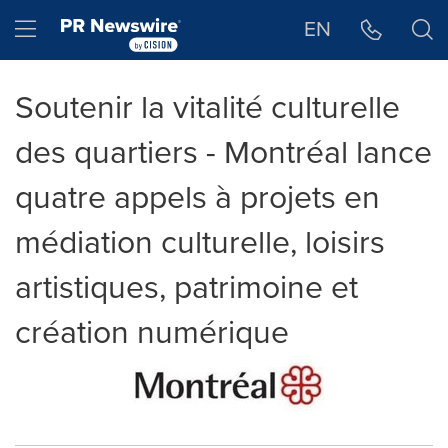
Déclaration d'accessibilité
Sauter la navigation
Hamburger menu
EN
Soutenir la vitalité culturelle
des quartiers - Montréal lance
quatre appels à projets en
médiation culturelle, loisirs
artistiques, patrimoine et
création numérique