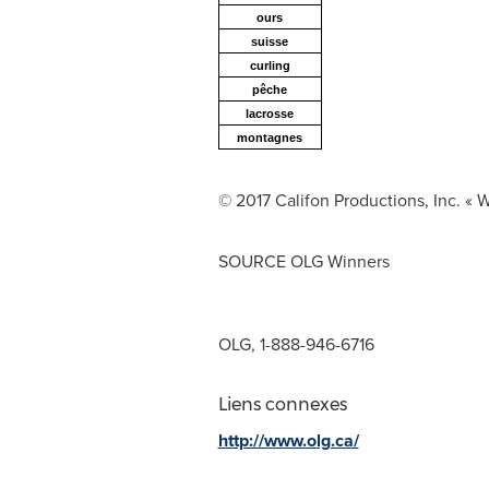
ours
suisse
curling
pêche
lacrosse
montagnes
© 2017 Califon Productions, Inc. « 
SOURCE OLG Winners
OLG, 1-888-946-6716
Liens connexes
http://www.olg.ca/