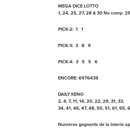
MEGA DICE LOTTO
1
,
24
,
25
,
27
,
28
&
30
No comp.
2
PICK-2:
1 1
PICK-3:
3 8 9
PICK-4:
3 5 5 6
ENCORE:
6
9
7
6
4
3
9
DAILY KENO
2
,
4
,
7
,
11
,
14
,
20
,
22
,
29
,
31
,
33
,
34
,
41
,
46
,
47
,
48
,
50
,
51
,
61
,
65
,
6
Numéros gagnants de la loterie ap