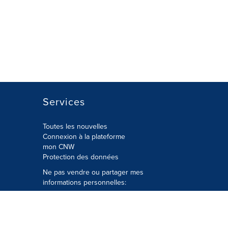
Services
Toutes les nouvelles
Connexion à la plateforme
mon CNW
Protection des données
Ne pas vendre ou partager mes
informations personnelles:
Soumettre à
Privacy@cision.com
Appelez gratuitement notre
département de la protection de la vie