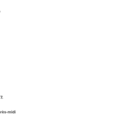
9
7
.
rès-midi