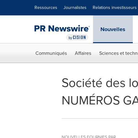
Déclaration d'accessibilité
Sauter la navigation
Ressources
Journalistes
Relations investisseurs
Nouvelles
Communiqués
Affaires
Sciences et techn
Société des lo
NUMÉROS GAG
NOUVELLES FOURNIES PAR