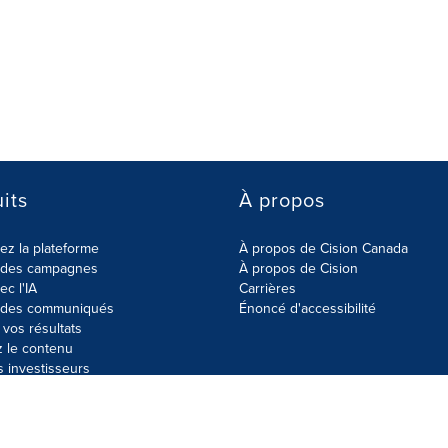
its
À propos
z la plateforme
À propos de Cision Canada
r des campagnes
À propos de Cision
ec l'IA
Carrières
r des communiqués
Énoncé d'accessibilité
vos résultats
z le contenu
s investisseurs