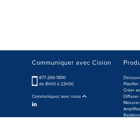
Communiquer avec Cision
Produ
877-269-7890
Découvre
de 8h00 à 22h00
Planifie
Créer av
Communiquez avec nous
Diffuse
Mesurer 
Amplifie
Relation