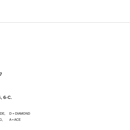
7
S
,
6-C
.
ADE,
D = DIAMOND
G,
A = ACE