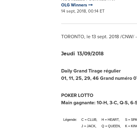
OLG Winners
14 sept, 2018, 00:14 ET
TORONTO
, le
13 sept. 2018
/CNW/ -
Jeudi 13/09/2018
Daily Grand Tirage régulier
01, 11, 25, 29, 46 Grand numéro 0
POKER LOTTO
Main gagnante:
10-H
,
3-C
,
Q-S
,
6-
Légende:
C = CLUB,
H = HEART,
S = SP
J = JACK,
Q = QUEEN,
K = KIN