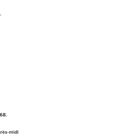
.
 68.
rès-midi