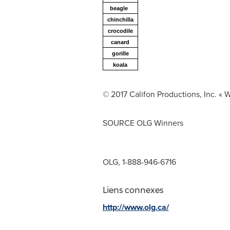
beagle
chinchilla
crocodile
canard
gorille
koala
© 2017 Califon Productions, Inc. « 
SOURCE OLG Winners
OLG, 1-888-946-6716
Liens connexes
http://www.olg.ca/