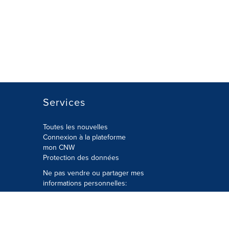
Services
Toutes les nouvelles
Connexion à la plateforme
mon CNW
Protection des données
Ne pas vendre ou partager mes
informations personnelles:
Soumettre à
Privacy@cision.com
Appelez gratuitement notre
département de la protection de la vie