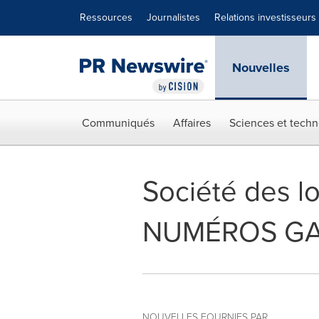
Déclaration d'accessibilité
Sauter la navigation
Ressources
Journalistes
Relations investisseurs
Nouvelles
Communiqués
Affaires
Sciences et techn
Société des lo
NUMÉROS GAG
NOUVELLES FOURNIES PAR