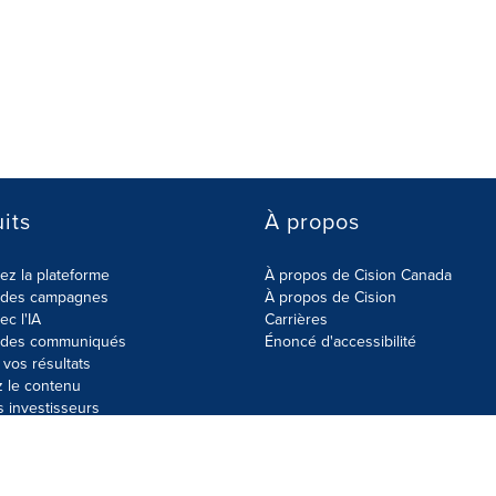
its
À propos
z la plateforme
À propos de Cision Canada
r des campagnes
À propos de Cision
ec l'IA
Carrières
r des communiqués
Énoncé d'accessibilité
vos résultats
z le contenu
s investisseurs