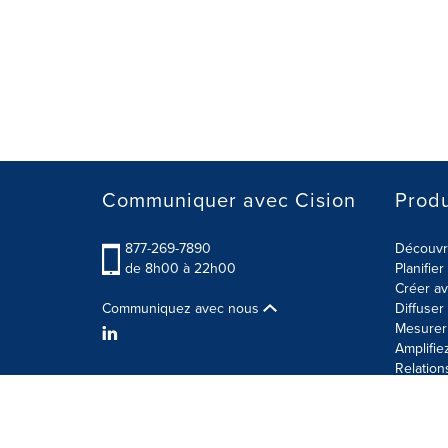
Communiquer avec Cision
Produ
877-269-7890
Découvre
de 8h00 à 22h00
Planifie
Créer av
Communiquez avec nous
Diffuse
Mesurer 
Amplifie
Relation