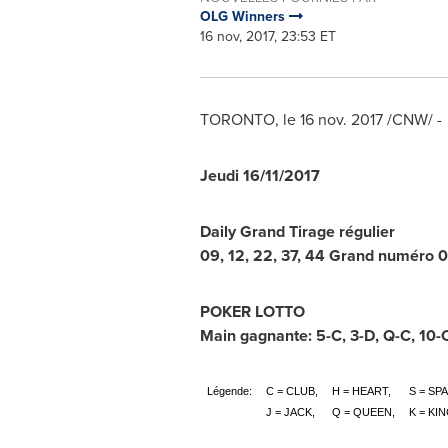
OLG Winners
16 nov, 2017, 23:53 ET
TORONTO
, le
16 nov. 2017
/CNW/ -
Jeudi
16/11/2017
Daily Grand Tirage régulier
09, 12, 22, 37, 44
Grand numéro 
POKER LOTTO
Main gagnante: 5-C, 3-D, Q-C, 10-C
Légende:
C = CLUB,
H = HEART,
S = SP
J = JACK,
Q = QUEEN,
K = KIN