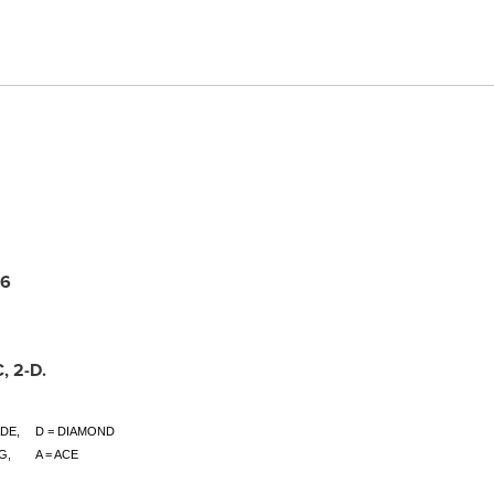
06
, 2-D.
ADE,
D = DIAMOND
G,
A = ACE