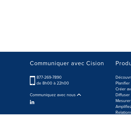
Communiquer avec Cision
Produ
877-269-7890
Découvre
de 8h00 à 22h00
Planifie
Créer av
Communiquez avec nous
Diffuse
Mesurer 
Amplifie
Relation