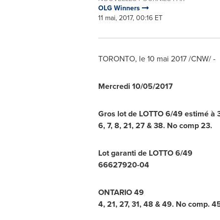
OLG Winners
11 mai, 2017, 00:16 ET
TORONTO
, le 10 mai 2017 /CNW/ -
Mercredi
10/05/2017
Gros lot de LOTTO 6/49 estimé à 3
6
,
7
,
8
,
21
,
27
&
38
. No comp
23
.
Lot garanti de LOTTO 6/49
6
6
6
2
7
9
2
0
-
0
4
ONTARIO
49
4
,
21
,
27
,
31
,
48
&
49
. No comp.
4