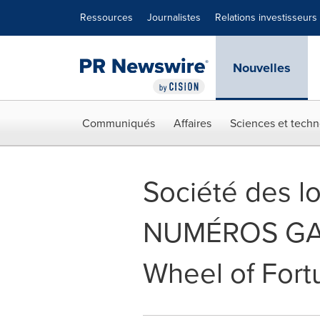
Déclaration d'accessibilité
Sauter la navigation
Ressources
Journalistes
Relations investisseurs
Nouvelles
Communiqués
Affaires
Sciences et techn
Société des lo
NUMÉROS GAG
Wheel of Fort