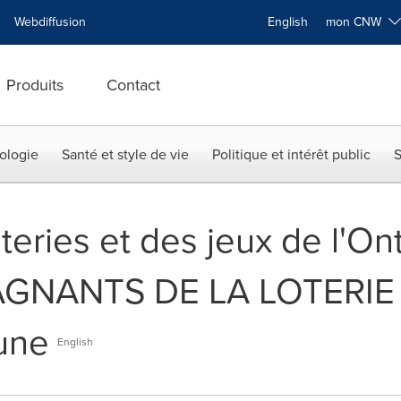
Webdiffusion
English
mon CNW
Produits
Contact
ologie
Santé et style de vie
Politique et intérêt public
S
teries et des jeux de l'Ont
NANTS DE LA LOTERIE 
une
English