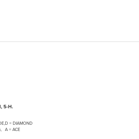
, 5-H.
DE,
D = DIAMOND
,
A = ACE