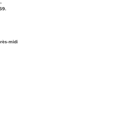
,
69.
rès-midi