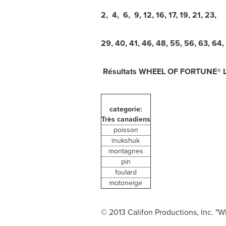
2, 4, 6, 9, 12, 16, 17, 19, 21, 23,
29, 40, 41, 46, 48, 55, 56, 63, 64, 
Résultats WHEEL OF FORTUNE® 
categorie:
Très canadiens
poisson
inukshuk
montagnes
pin
foulard
motoneige
© 2013 Califon Productions, Inc. "Wh