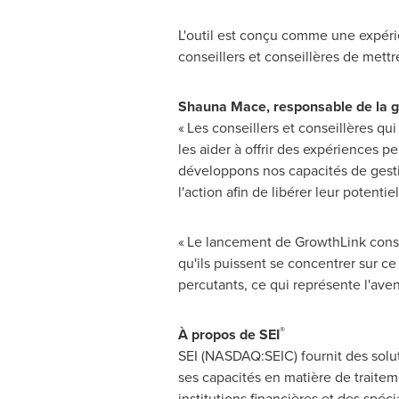
L'outil est conçu comme une expér
conseillers et conseillères de mett
Shauna Mace
, responsable de la g
« Les conseillers et conseillères qu
les aider à offrir des expériences 
développons nos capacités de gestio
l'action afin de libérer leur potentie
« Le lancement de GrowthLink constit
qu'ils puissent se concentrer sur ce 
percutants, ce qui représente l'aven
®
À propos de SEI
SEI (NASDAQ:SEIC) fournit des solut
ses capacités en matière de traiteme
institutions financières et des spéci