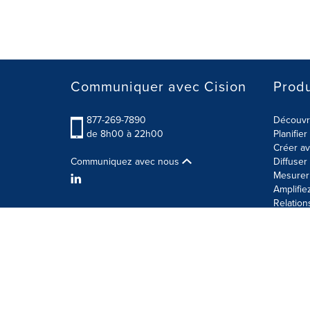
Communiquer avec Cision
Produ
877-269-7890
Découvre
de 8h00 à 22h00
Planifie
Créer av
Communiquez avec nous
Diffuse
Mesurer 
Amplifie
Relation
Modalités d'utilisation
Politique sur la sécurité des 