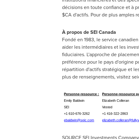
décisions en toute confiance et à p
$CA d'actifs. Pour de plus amples r
À propos de SEI Canada
Fondé en 1983, le service canadien 
aider les intermédiaires et les inves
fiduciaires. L'approche de placemen
préférence pour le pays d'origine po
répartition d'actifs stratégique et l
plus de renseignements, visitez sei
Personne-ressource :
Personne-ressource po
Emily Baldwin
Elizabeth Colleran
SEI
Vested
+1 610-676-3262
+1 416-322-2863
ebaldwin@seic.com
elizabeth.colleran@full
SOURCE SEI Investments Company