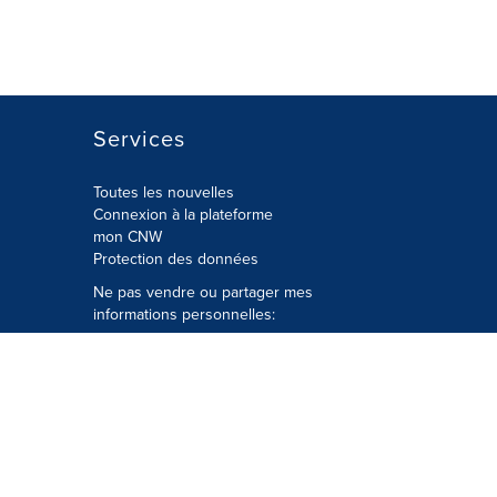
Services
Toutes les nouvelles
Connexion à la plateforme
mon CNW
Protection des données
Ne pas vendre ou partager mes
informations personnelles:
Soumettre à
Privacy@cision.com
Appelez gratuitement notre
département de la protection de la vie
privée: 877-297-8921
é
© Groupe CNW Ltée 2026 Tous droits
réservés. Une société Cision.