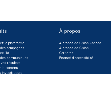
its
À propos
z la plateforme
À propos de Cision Canada
r des campagnes
À propos de Cision
ec l'IA
Carrières
r des communiqués
Énoncé d'accessibilité
vos résultats
z le contenu
s investisseurs
données
Plan du site
Paramètres de cookies
Énoncé d'accessibilit