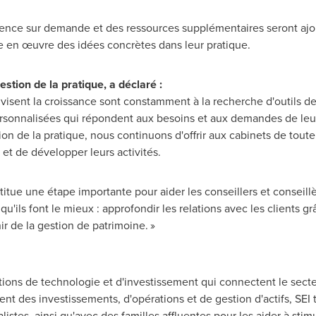
ience sur demande et des ressources supplémentaires seront ajo
re en œuvre des idées concrètes dans leur pratique.
estion de la pratique, a déclaré :
i visent la croissance sont constamment à la recherche d'outils d
personnalisées qui répondent aux besoins et aux demandes de leur
n de la pratique, nous continuons d'offrir aux cabinets de toute 
l et de développer leurs activités.
ue une étape importante pour aider les conseillers et conseillère
qu'ils font le mieux : approfondir les relations avec les clients g
ir de la gestion de patrimoine. »
ions de technologie et d'investissement qui connectent le secteu
nt des investissements, d'opérations et de gestion d'actifs, SEI t
alistes, ainsi qu'avec des familles affluentes pour les aider à sti