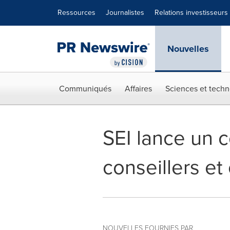
Déclaration d'accessibilité
Sauter la navigation
Ressources
Journalistes
Relations investisseurs
Nouvelles
Communiqués
Affaires
Sciences et techn
SEI lance un c
conseillers et
NOUVELLES FOURNIES PAR